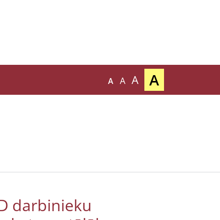
A
A
A
A
PD darbinieku