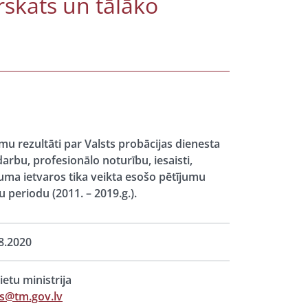
skats un tālāko
umu rezultāti par Valsts probācijas dienesta
rbu, profesionālo noturību, iesaisti,
ījuma ietvaros tika veikta esošo pētījumu
 periodu (2011. – 2019.g.).
8.2020
lietu ministrija
s@tm.gov.lv