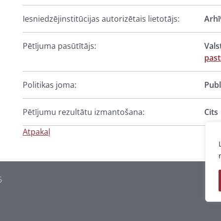
Iesniedzējinstitūcijas autorizētais lietotājs:
Arhī
Pētījuma pasūtītājs:
Vals
past
Politikas joma:
Publ
Pētījumu rezultātu izmantošana:
Cits
Atpakaļ
6