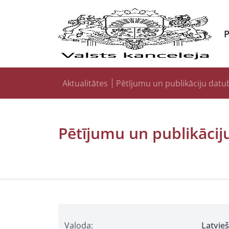
Aktualitātes
Pētījumu un publikāciju datu
Pētījumu un publikācij
Valoda:
Latvie