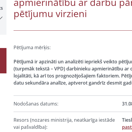
apmierinātību ar darbu pār
ts
pētījumu virzieni
Pētījuma mērķis:
Pētījumā ir apzināti un analizēti iepriekš veikto pētīj
(turpmāk tekstā – VPD) darbinieku apmierinātību ar da
lojalitāti, kā arī tos prognozējošajiem faktoriem. Pēt
datu sekundāra analīze, aptverot gandrīz desmit gadu
Nodošanas datums:
31.0
Resors (nozares ministrija, neatkarīga iestāde
Ties
vai pašvaldība):
past