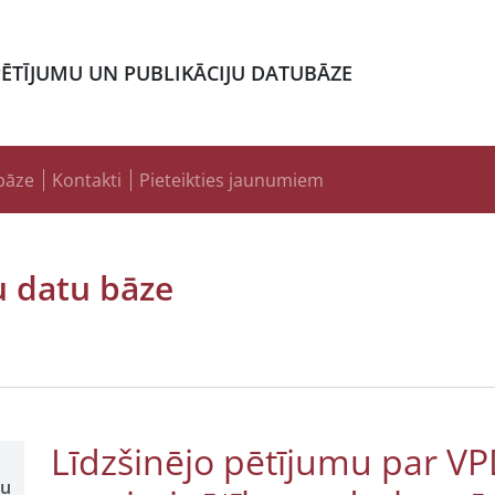
PĒTĪJUMU UN PUBLIKĀCIJU DATUBĀZE
bāze
Kontakti
Pieteikties jaunumiem
u datu bāze
Līdzšinējo pētījumu par V
šu