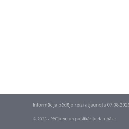
Informācija pēdējo reizi atjaunota 07.08.202
© 2026 - Pētījumu un publikāciju datubāze