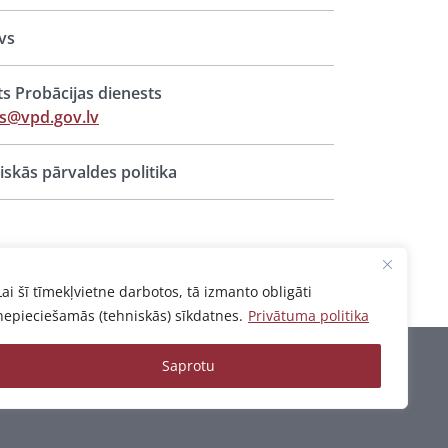
vs
ts Probācijas dienests
s@vpd.gov.lv
iskās pārvaldes politika
Lai šī tīmekļvietne darbotos, tā izmanto obligāti
nepieciešamās (tehniskās) sīkdatnes.
Privātuma politika
Saprotu
Privātuma politika