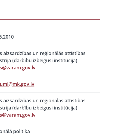
6.2010
s aizsardzības un reģionālās attīstības
strija (darbību izbeigusi institūcija)
s@varam.gov.lv
jumi@mk.gov.lv
s aizsardzības un reģionālās attīstības
strija (darbību izbeigusi institūcija)
s@varam.gov.lv
onālā politika