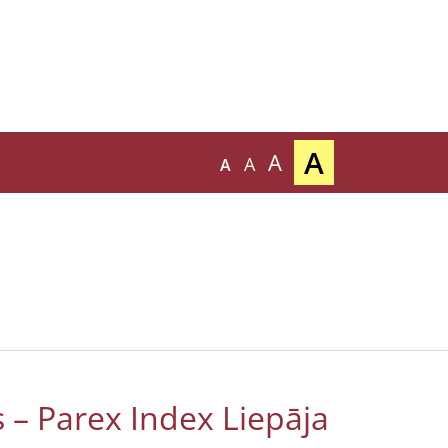
A
A
A
A
s – Parex Index Liepāja