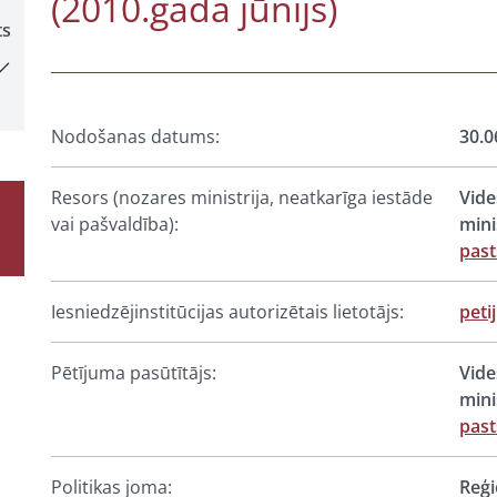
(2010.gada jūnijs)
ts
Nodošanas datums:
30.0
Resors (nozares ministrija, neatkarīga iestāde
Vide
vai pašvaldība):
mini
past
Iesniedzējinstitūcijas autorizētais lietotājs:
peti
Pētījuma pasūtītājs:
Vide
mini
past
Politikas joma:
Reģi