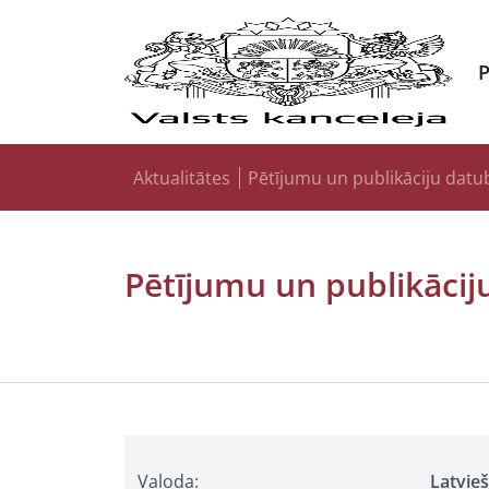
Aktualitātes
Pētījumu un publikāciju datu
Pētījumu un publikācij
Valoda:
Latvie