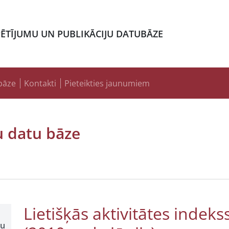
PĒTĪJUMU UN PUBLIKĀCIJU DATUBĀZE
bāze
Kontakti
Pieteikties jaunumiem
u datu bāze
Lietišķās aktivitātes indeks
šu