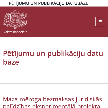
PĒTĪJUMU UN PUBLIKĀCIJU DATUBĀZE
Me
Pētījumu un publikāciju datu
bāze
Maza mēroga bezmaksas juridiskās
palīdzības eksperimentālā projekta