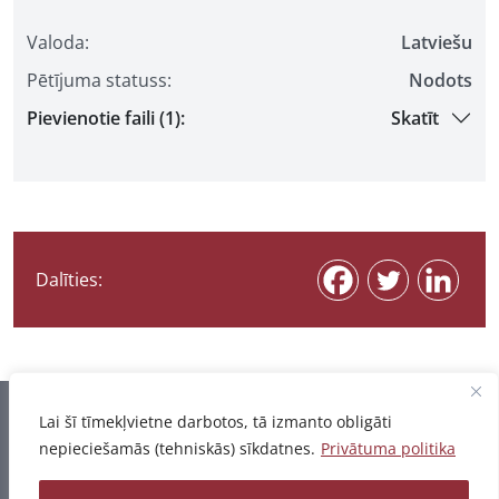
Valoda:
Latviešu
Pētījuma statuss:
Nodots
Pievienotie faili (1):
Skatīt
Dalīties:
Informācija pēdējo reizi atjaunota 07.08.2026
Lai šī tīmekļvietne darbotos, tā izmanto obligāti
nepieciešamās (tehniskās) sīkdatnes.
Privātuma politika
Privātuma politika