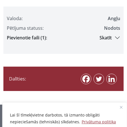
Valoda:
Angļu
Pētījuma statuss:
Nodots
Pievienotie faili (1):
Skatīt
Dalīties:
Informācija pēdējo reizi atjaunota 07.08.2026
Lai šī tīmekļvietne darbotos, tā izmanto obligāti
nepieciešamās (tehniskās) sīkdatnes.
Privātuma politika
Privātuma politika