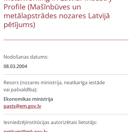
Profile (Mašīnbūves un
metālapstrādes nozares Latvijā
pētījums)
Nodošanas datums:
08.03.2004
Resors (nozares ministrija, neatkarīga iestāde
vai pašvaldība):
Ekonomikas ministrija
pasts@em.gov.lv
Iesniedzējinstitūcijas autorizētais lietotājs:
petijumi@mk.gov.lv