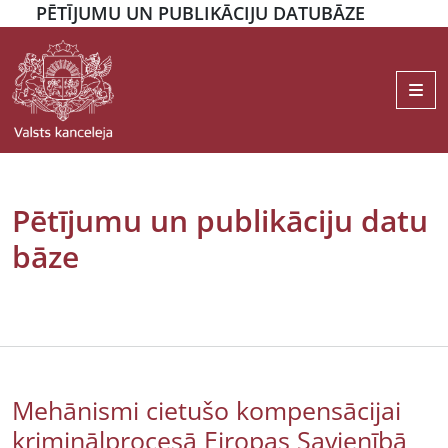
PĒTĪJUMU UN PUBLIKĀCIJU DATUBĀZE
Me
Pētījumu un publikāciju datu
bāze
Mehānismi cietušo kompensācijai
kriminālprocesā Eiropas Savienībā