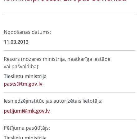
Nodošanas datums:
11.03.2013
Resors (nozares ministrija, neatkarīga iestāde
vai pašvaldība):
Tieslietu ministrija
pasts@tm.gov.lv
Iesniedzējinstitūcijas autorizētais lietotājs:
petijumi@mk.gov.lv
Pētījuma pasūtītājs:
Tieslietu ministrija