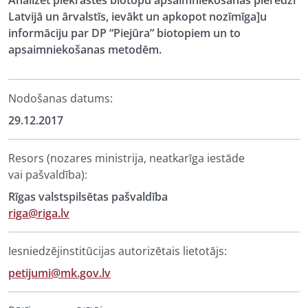
Analizēt piekrastes biotopu apsaimniekošanas pieredzi
Latvijā un ārvalstīs, ievākt un apkopot nozīmīga]u
informāciju par DP “Piejūra” biotopiem un to
apsaimniekošanas metodēm.
Nodošanas datums:
29.12.2017
Resors (nozares ministrija, neatkarīga iestāde
vai pašvaldība):
Rīgas valstspilsētas pašvaldība
riga@riga.lv
Iesniedzējinstitūcijas autorizētais lietotājs:
petijumi@mk.gov.lv