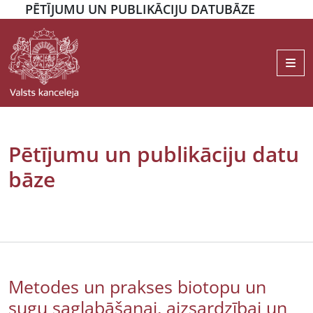
PĒTĪJUMU UN PUBLIKĀCIJU DATUBĀZE
Me
Pētījumu un publikāciju datu
bāze
Metodes un prakses biotopu un
sugu saglabāšanai, aizsardzībai un