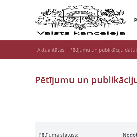
Aktualitātes
Pētījumu un publikāciju datu
Pētījumu un publikācij
Pētījuma statuss:
Nodo