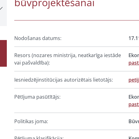
būvprojektēšanai
Nodošanas datums:
17.1
Resors (nozares ministrija, neatkarīga iestāde
Ekon
vai pašvaldība):
pas
Iesniedzējinstitūcijas autorizētais lietotājs:
peti
Pētījuma pasūtītājs:
Ekon
pas
Politikas joma:
Būvn
Pētījuma klasifikācija:
Komp