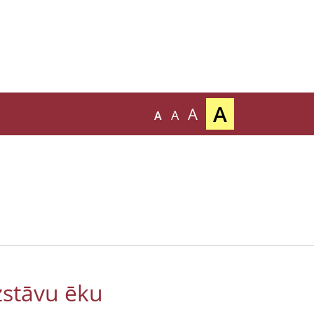
A
A
A
A
zstāvu ēku