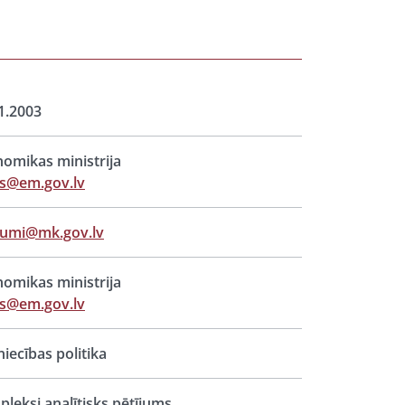
1.2003
omikas ministrija
ts@em.gov.lv
jumi@mk.gov.lv
omikas ministrija
ts@em.gov.lv
iecības politika
leksi analītisks pētījums