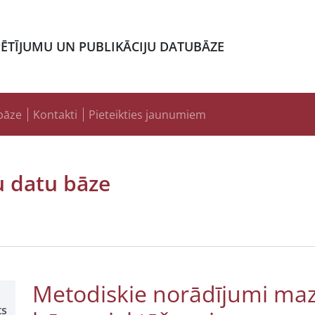
PĒTĪJUMU UN PUBLIKĀCIJU DATUBĀZE
bāze
Kontakti
Pieteikties jaunumiem
u datu bāze
Metodiskie norādījumi ma
ts