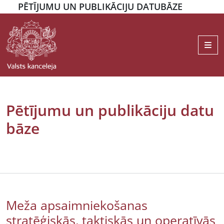
PĒTĪJUMU UN PUBLIKĀCIJU DATUBĀZE
Me
Pētījumu un publikāciju datu
bāze
Meža apsaimniekošanas
stratēģiskās, taktiskās un operatīvās