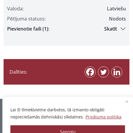
Valoda:
Latviešu
Pētījuma statuss:
Nodots
Pievienotie faili (1):
Skatīt
Dalīties:
Informācija pēdējo reizi atjaunota 06.08.2026
Lai šī tīmekļvietne darbotos, tā izmanto obligāti
nepieciešamās (tehniskās) sīkdatnes.
Privātuma politika
Privātuma politika
Saprotu