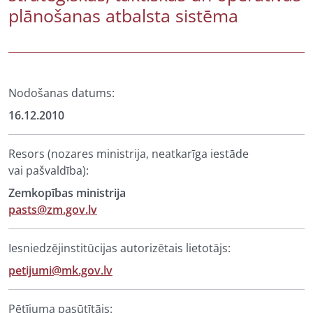
plānošanas atbalsta sistēma
Nodošanas datums:
16.12.2010
Resors (nozares ministrija, neatkarīga iestāde
vai pašvaldība):
Zemkopības ministrija
pasts@zm.gov.lv
Iesniedzējinstitūcijas autorizētais lietotājs:
petijumi@mk.gov.lv
Pētījuma pasūtītājs: