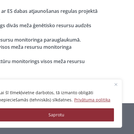
 ar ES dabas atjaunošanas regulas projektā
.
gs divās meža ģenētisko resursu audzēs
resursu monitoringa parauglaukumā.
 visos meža resursu monitoringa
uktūru monitorings visos meža resursu
Lai šī tīmekļvietne darbotos, tā izmanto obligāti
nepieciešamās (tehniskās) sīkdatnes.
Privātuma politika
Saprotu
Privātuma politika