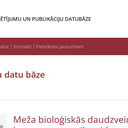
PĒTĪJUMU UN PUBLIKĀCIJU DATUBĀZE
bāze
Kontakti
Pieteikties jaunumiem
u datu bāze
Meža bioloģiskās daudzvei
šu