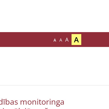
A
A
A
A
dības monitoringa