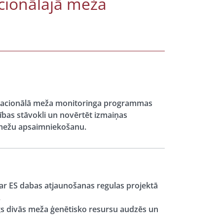
cionālajā meža
 Nacionālā meža monitoringa programmas
dības stāvokli un novērtēt izmaiņas
as mežu apsaimniekošanu.
ar ES dabas atjaunošanas regulas projektā
.
s divās meža ģenētisko resursu audzēs un