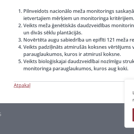
Pilnveidots nacionālo meža monitorings saskaņā
ietvertajiem mērķiem un monitoringa kritērijiem
Veikts meža ģenētiskās daudzveidības monitorin
un divās sēklu plantācijās.
Novērtēta augu sabiedrība un epifīti 121 meža 
Veikts padziļināts atmirušās koksnes vērtējums
parauglaukumos, kuros ir atmirusī koksne.
Veikts bioloģiskajai daudzveidībai nozīmīgu str
monitoringa parauglaukumos, kuros aug koki.
Atpakaļ
6