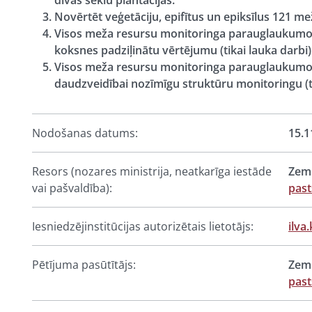
divās sēklu plantācijās.
Novērtēt veģetāciju, epifītus un epiksīlus 121 
Visos meža resursu monitoringa parauglaukumos,
koksnes padziļinātu vērtējumu (tikai lauka darbi)
Visos meža resursu monitoringa parauglaukumos, 
daudzveidībai nozīmīgu struktūru monitoringu (ti
Nodošanas datums:
15.1
Resors (nozares ministrija, neatkarīga iestāde
Zemk
vai pašvaldība):
past
Iesniedzējinstitūcijas autorizētais lietotājs:
ilva
Pētījuma pasūtītājs:
Zemk
past