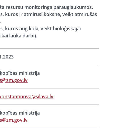
meža resursu monitoringa parauglaukumos.
 kuros ir atmirusī koksne, veikt atmirušās
.
kuros aug koki, veikt bioloģiskajai
kai lauka darbi).
1.2023
opības ministrija
s@zm.gov.lv
.konstantinova@silava.lv
opības ministrija
s@zm.gov.lv