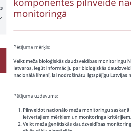
komponentes pilnveide na
ts
monitoringā
Pētījuma mērķis:
Veikt meža bioloģiskās daudzveidības monitoringu
ietvaros, iegūt informāciju par bioloģiskās daudzvei
nacionālā līmenī, lai nodrošinātu ilgtspējīgu Latvij
Pētījuma uzdevums:
Pilnveidot nacionālo meža monitoringu saskaņā 
ietvertajiem mērķiem un monitoringa kritērijiem
Veikt meža ģenētiskās daudzveidības monitoring