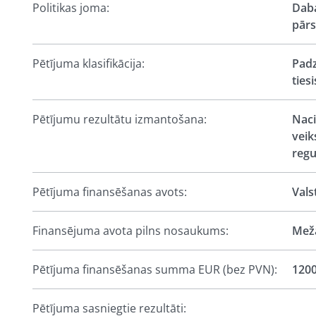
Politikas joma:
Daba
pārs
Pētījuma klasifikācija:
Padz
ties
Pētījumu rezultātu izmantošana:
Naci
veik
regu
Pētījuma finansēšanas avots:
Vals
Finansējuma avota pilns nosaukums:
Meža
Pētījuma finansēšanas summa EUR (bez PVN):
120
Pētījuma sasniegtie rezultāti: