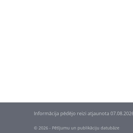
Informācija pēdējo reizi atjaunota 07.08.202
© 2026 - Pētījumu un publikāciju datubāze