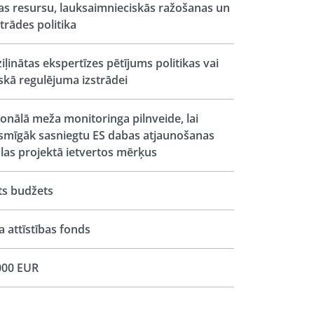
s resursu, lauksaimnieciskās ražošanas un
trādes politika
iļinātas ekspertīzes pētījums politikas vai
iskā regulējuma izstrādei
onālā meža monitoringa pilnveide, lai
smīgāk sasniegtu ES dabas atjaunošanas
las projektā ietvertos mērķus
ts budžets
 attīstības fonds
000 EUR