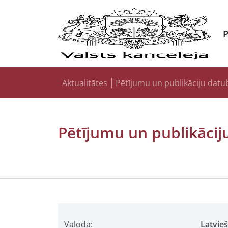
Aktualitātes
Pētījumu un publikāciju datu
Pētījumu un publikācij
Valoda:
Latvie