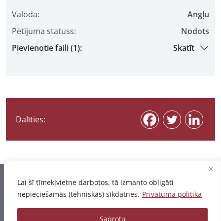
Valoda:
Angļu
Pētījuma statuss:
Nodots
Pievienotie faili (1):
Skatīt
Dalīties:
Informācija pēdējo reizi atjaunota 07.08.2026
Lai šī tīmekļvietne darbotos, tā izmanto obligāti
nepieciešamās (tehniskās) sīkdatnes.
Privātuma politika
Privātuma politika
Saprotu