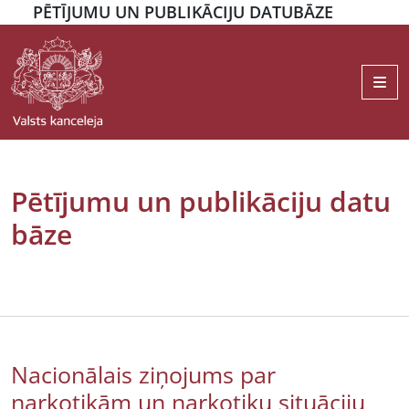
PĒTĪJUMU UN PUBLIKĀCIJU DATUBĀZE
Me
Pētījumu un publikāciju datu
bāze
Nacionālais ziņojums par
narkotikām un narkotiku situāciju