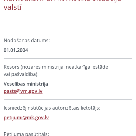
valstī
Nodošanas datums:
01.01.2004
Resors (nozares ministrija, neatkarīga iestāde
vai pašvaldība):
Veselības ministrija
pasts@vm.gov.lv
Iesniedzējinstitūcijas autorizētais lietotājs:
petijumi@mk.gov.lv
Pētījuma pasūtītājs: