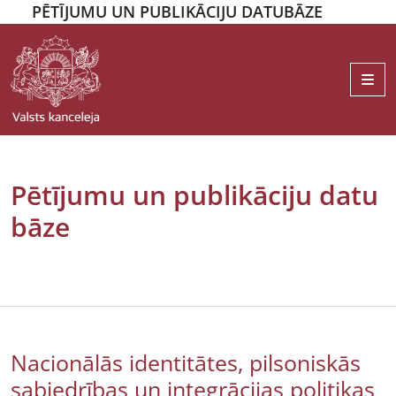
PĒTĪJUMU UN PUBLIKĀCIJU DATUBĀZE
Me
Pētījumu un publikāciju datu
bāze
Nacionālās identitātes, pilsoniskās
sabiedrības un integrācijas politikas