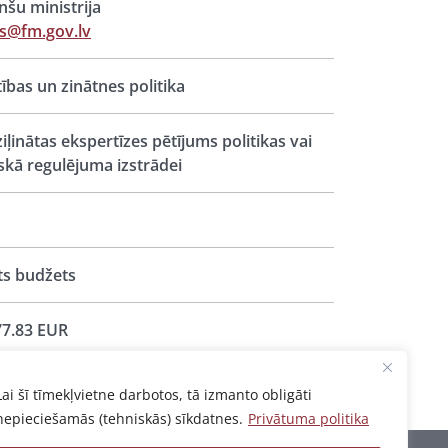
nšu ministrija
s@fm.gov.lv
ītības un zinātnes politika
iļinātas ekspertīzes pētījums politikas vai
iskā regulējuma izstrādei
ts budžets
7.83 EUR
Lai šī tīmekļvietne darbotos, tā izmanto obligāti
nepieciešamās (tehniskās) sīkdatnes.
Privātuma politika