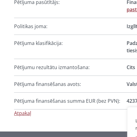
Pētījuma pasūtītājs:
Fina
past
Politikas joma:
Izgl
Pētījuma klasifikācija:
Padz
ties
Pētījumu rezultātu izmantošana:
Cits
Pētījuma finansēšanas avots:
Vals
Pētījuma finansēšanas summa EUR (bez PVN):
4237
Atpakaļ