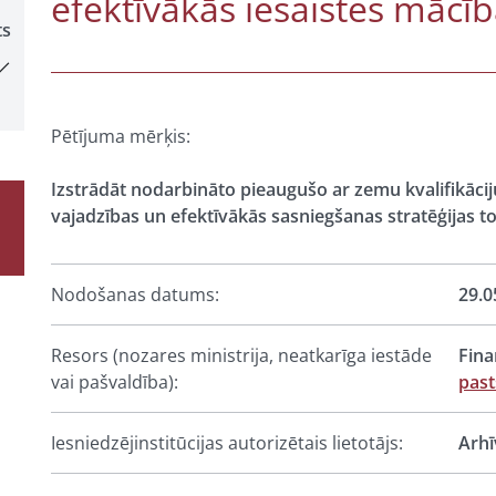
efektīvākās iesaistes mācī
ts
Pētījuma mērķis:
Izstrādāt nodarbināto pieaugušo ar zemu kvalifikācij
vajadzības un efektīvākās sasniegšanas stratēģijas to
Nodošanas datums:
29.0
Resors (nozares ministrija, neatkarīga iestāde
Fina
vai pašvaldība):
past
Iesniedzējinstitūcijas autorizētais lietotājs:
Arhī