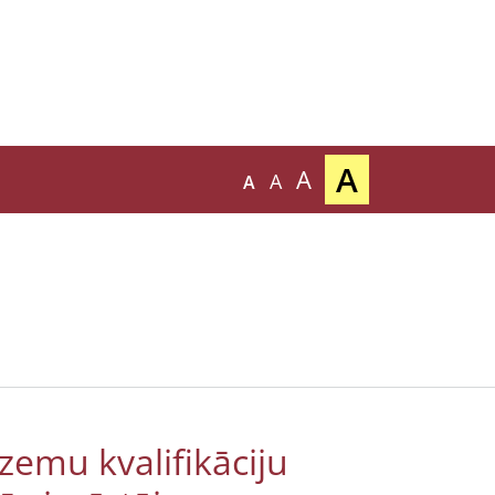
A
A
A
A
emu kvalifikāciju