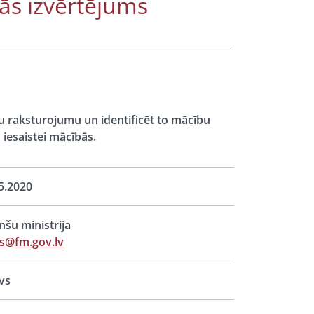
bās izvērtējums
u raksturojumu un identificēt to mācību
 iesaistei mācībās.
5.2020
nšu ministrija
s@fm.gov.lv
vs