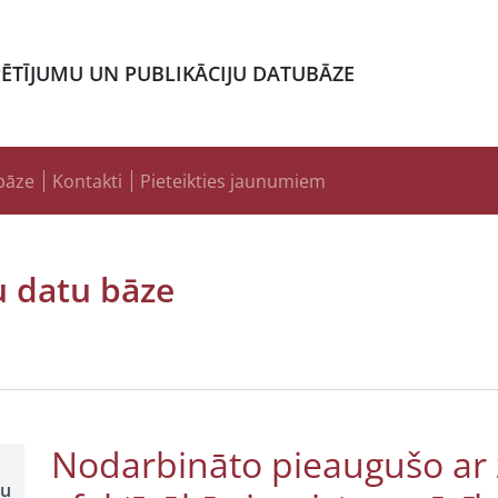
PĒTĪJUMU UN PUBLIKĀCIJU DATUBĀZE
bāze
Kontakti
Pieteikties jaunumiem
u datu bāze
Nodarbināto pieaugušo ar z
šu