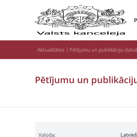
Aktualitātes
Pētījumu un publikāciju datu
Pētījumu un publikācij
Valoda:
Latvie