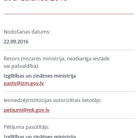
Nodošanas datums:
22.09.2016
Resors (nozares ministrija, neatkarīga iestāde
vai pašvaldība):
Izglītības un zinātnes ministrija
pasts@izm.gov.lv
Iesniedzējinstitūcijas autorizētais lietotājs:
petijumi@mk.gov.lv
Pētījuma pasūtītājs:
Izglītības un zinātnes ministrija