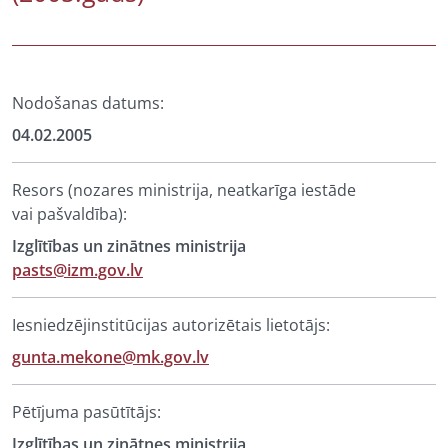
Nodošanas datums:
04.02.2005
Resors (nozares ministrija, neatkarīga iestāde
vai pašvaldība):
Izglītības un zinātnes ministrija
pasts@izm.gov.lv
Iesniedzējinstitūcijas autorizētais lietotājs:
gunta.mekone@mk.gov.lv
Pētījuma pasūtītājs:
Izglītības un zinātnes ministrija