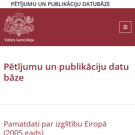
PĒTĪJUMU UN PUBLIKĀCIJU DATUBĀZE
Me
Pētījumu un publikāciju datu
bāze
Pamatdati par izglītību Eiropā
(2005.gads)