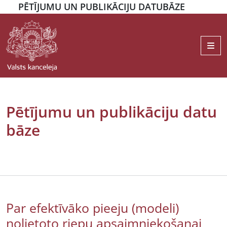
PĒTĪJUMU UN PUBLIKĀCIJU DATUBĀZE
Me
Pētījumu un publikāciju datu
bāze
Par efektīvāko pieeju (modeli)
nolietoto riepu apsaimniekošanai