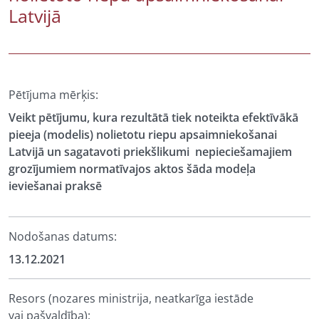
Latvijā
Pētījuma mērķis:
Veikt pētījumu, kura rezultātā tiek noteikta efektīvākā
pieeja (modelis) nolietotu riepu apsaimniekošanai
Latvijā un sagatavoti priekšlikumi nepieciešamajiem
grozījumiem normatīvajos aktos šāda modeļa
ieviešanai praksē
Nodošanas datums:
13.12.2021
Resors (nozares ministrija, neatkarīga iestāde
vai pašvaldība):