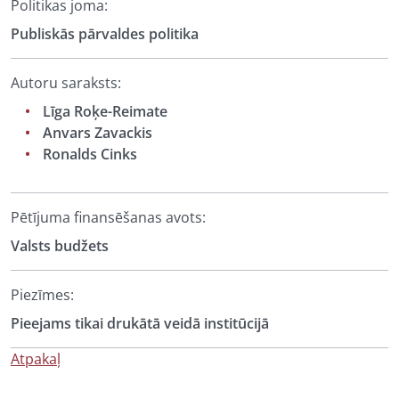
Politikas joma:
Publiskās pārvaldes politika
Autoru saraksts:
Līga Roķe-Reimate
Anvars Zavackis
Ronalds Cinks
Pētījuma finansēšanas avots:
Valsts budžets
Piezīmes:
Pieejams tikai drukātā veidā institūcijā
Atpakaļ