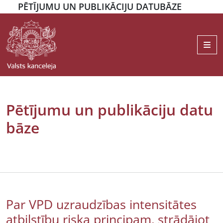
PĒTĪJUMU UN PUBLIKĀCIJU DATUBĀZE
Me
Pētījumu un publikāciju datu
bāze
Par VPD uzraudzības intensitātes
atbilstību riska principam, strādājot