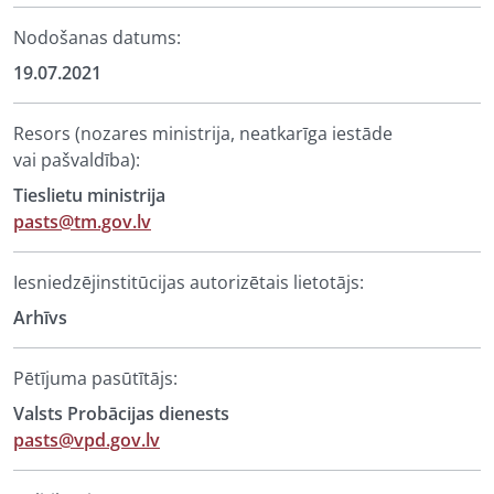
Nodošanas datums:
19.07.2021
Resors (nozares ministrija, neatkarīga iestāde
vai pašvaldība):
Tieslietu ministrija
pasts@tm.gov.lv
Iesniedzējinstitūcijas autorizētais lietotājs:
Arhīvs
Pētījuma pasūtītājs:
Valsts Probācijas dienests
pasts@vpd.gov.lv