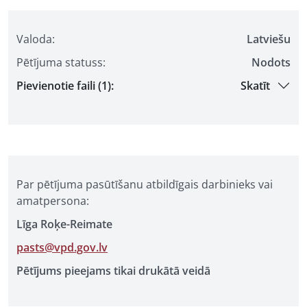
Valoda:
Latviešu
Pētījuma statuss:
Nodots
Pievienotie faili (1):
Skatīt
Par pētījuma pasūtīšanu atbildīgais darbinieks vai
amatpersona:
Līga Roķe-Reimate
pasts@vpd.gov.lv
Pētījums pieejams tikai drukātā veidā