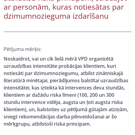
ar personām, kuras notiesātas par
dzimumnozieguma izdarīšanu
Pētījuma mērķis:
Noskaidrot, vai un cik lielā mērā VPD organizētā
uzraudzības intensitāte probācijas klientiem, kuri
notiesāti par dzimumnoziegumu, atbilst zinātniskajā
literatūrā minētajai, pierādījumos balstītai uzraudzības
intensitātei, kas izteikta kā intervences deva stundās,
klientiem ar dažādu riska līmeni (100, 200 un 300
stundu intervence vidēja, augsta un ļoti augsta riska
klientiem), un, balstoties uz pētījumā gūtajām atziņām,
sniegt rekomendācijas darba pilnveidošanai ar šo
mērķgrupu, atbilstoši riska principam.