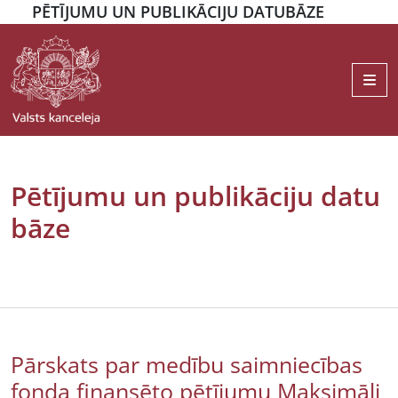
PĒTĪJUMU UN PUBLIKĀCIJU DATUBĀZE
Me
Pētījumu un publikāciju datu
bāze
Pārskats par medību saimniecības
fonda finansēto pētījumu Maksimāli