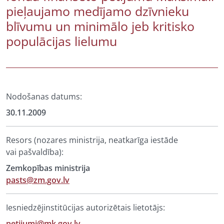
pieļaujamo medījamo dzīvnieku
blīvumu un minimālo jeb kritisko
populācijas lielumu
Nodošanas datums:
30.11.2009
Resors (nozares ministrija, neatkarīga iestāde
vai pašvaldība):
Zemkopības ministrija
pasts@zm.gov.lv
Iesniedzējinstitūcijas autorizētais lietotājs:
petijumi@mk.gov.lv