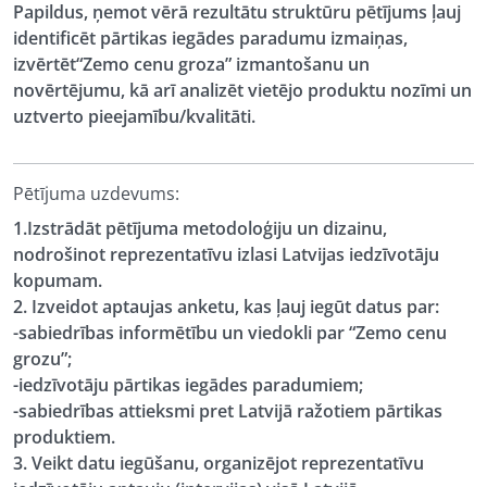
Papildus, ņemot vērā rezultātu struktūru pētījums ļauj
identificēt pārtikas iegādes paradumu izmaiņas,
izvērtēt“Zemo cenu groza” izmantošanu un
novērtējumu, kā arī analizēt vietējo produktu nozīmi un
uztverto pieejamību/kvalitāti.
Pētījuma uzdevums:
1.Izstrādāt pētījuma metodoloģiju un dizainu,
nodrošinot reprezentatīvu izlasi Latvijas iedzīvotāju
kopumam.
2. Izveidot aptaujas anketu, kas ļauj iegūt datus par:
-sabiedrības informētību un viedokli par “Zemo cenu
grozu”;
-iedzīvotāju pārtikas iegādes paradumiem;
-sabiedrības attieksmi pret Latvijā ražotiem pārtikas
produktiem.
3. Veikt datu iegūšanu, organizējot reprezentatīvu