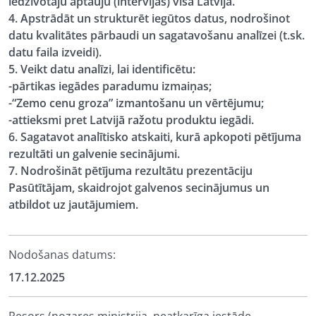
iedzīvotāju aptauju (intervijas) visā Latvijā.
4. Apstrādāt un strukturēt iegūtos datus, nodrošinot
datu kvalitātes pārbaudi un sagatavošanu analīzei (t.sk.
datu faila izveidi).
5. Veikt datu analīzi, lai identificētu:
-pārtikas iegādes paradumu izmaiņas;
-“Zemo cenu groza” izmantošanu un vērtējumu;
-attieksmi pret Latvijā ražotu produktu iegādi.
6. Sagatavot analītisko atskaiti, kurā apkopoti pētījuma
rezultāti un galvenie secinājumi.
7. Nodrošināt pētījuma rezultātu prezentāciju
Pasūtītājam, skaidrojot galvenos secinājumus un
atbildot uz jautājumiem.
Nodošanas datums:
17.12.2025