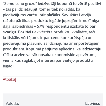
“Zemo cenu grozu” iedzīvotāji kopumā to vērtē pozitīvi
– tas palīdz ietaupīt, tomēr tiek norādīts, ka
piedāvājums varētu būt plašāks. Savukārt Latvijā
ražotu pārtikas produktu iegāde joprojām ir nozīmīga
daļai sabiedrības – 57% respondentu uzskata to par
svarīgu. Pozitīvi tiek vērtēta produktu kvalitāte, taču
kritiskāks vērtējums ir par cenu konkurētspēju un
piedāvājuma plašumu salīdzinājumā ar importētajiem
produktiem. Kopumā pētījums apliecina, ka iedzīvotāju
rīcību arvien vairāk nosaka ekonomiskie apsvērumi,
vienlaikus saglabājot interesi par vietējo produktu
iegādi.
Atpakaļ
Valoda:
Latviešu