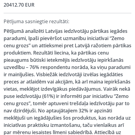
20412.70 EUR
Pētījuma sasniegtie rezultāti:
Pētījumā analizēti Latvijas iedzīvotāju pārtikas iegādes
paradumi, īpaši pievēršot uzmanību iniciatīvai “Zemo
cenu grozs” un attieksmei pret Latvijā ražotiem pārtikas
produktiem. Rezultāti liecina, ka pārtikas cenu
pieaugums būtiski ietekmējis iedzīvotāju iepirkšanās
uzvedību – 76% respondentu norāda, ka viņu paradumi
ir mainījušies. Visbiežāk iedzīvotāji izvēlas iegādāties
preces ar atlaidēm vai akcijām, kā arī maina iepirkšanās
vietas, meklējot izdevīgākus piedāvājumus. Vairāk nekā
puse iedzīvotāju (61%) ir informēti par iniciatīvu “Zemo
cenu grozs”, tomēr aptuveni trešdaļa iedzīvotāju par to
nav dzirdējuši. No aptaujātajiem 32% ir apzināti
meklējuši un iegādājušies šos produktus, kas norāda uz
iniciatīvas praktisku izmantošanu, taču vienlaikus arī
par mērenu iesaistes līmeni sabiedrībā. Attiecībā uz