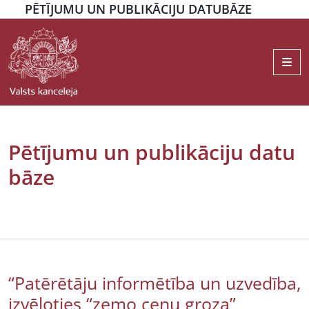
PĒTĪJUMU UN PUBLIKĀCIJU DATUBĀZE
Me
Pētījumu un publikāciju datu
bāze
“Patērētāju informētība un uzvedība,
izvēloties “zemo cenu groza”