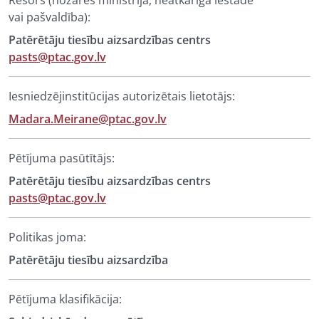
Resors (nozares ministrija, neatkarīga iestāde
vai pašvaldība):
Patērētāju tiesību aizsardzības centrs
pasts@ptac.gov.lv
Iesniedzējinstitūcijas autorizētais lietotājs:
Madara.Meirane@ptac.gov.lv
Pētījuma pasūtītājs:
Patērētāju tiesību aizsardzības centrs
pasts@ptac.gov.lv
Politikas joma:
Patērētāju tiesību aizsardzība
Pētījuma klasifikācija: