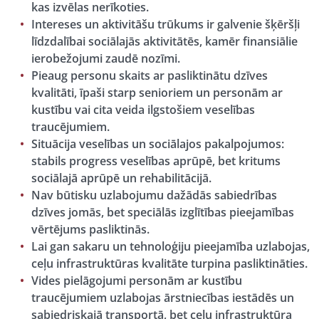
kas izvēlas nerīkoties.
Intereses un aktivitāšu trūkums ir galvenie šķēršļi
līdzdalībai sociālajās aktivitātēs, kamēr finansiālie
ierobežojumi zaudē nozīmi.
Pieaug personu skaits ar pasliktinātu dzīves
kvalitāti, īpaši starp senioriem un personām ar
kustību vai cita veida ilgstošiem veselības
traucējumiem.
Situācija veselības un sociālajos pakalpojumos:
stabils progress veselības aprūpē, bet kritums
sociālajā aprūpē un rehabilitācijā.
Nav būtisku uzlabojumu dažādās sabiedrības
dzīves jomās, bet speciālās izglītības pieejamības
vērtējums pasliktinās.
Lai gan sakaru un tehnoloģiju pieejamība uzlabojas,
ceļu infrastruktūras kvalitāte turpina pasliktināties.
Vides pielāgojumi personām ar kustību
traucējumiem uzlabojas ārstniecības iestādēs un
sabiedriskajā transportā, bet ceļu infrastruktūra