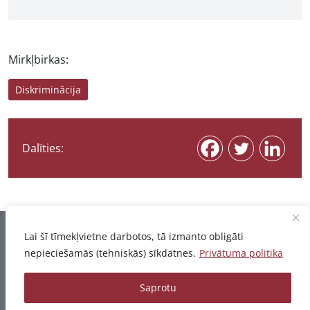
Mirkļbirkas:
Diskriminācija
Dalīties:
Informācija pēdējo reizi atjaunota 07.08.2026
Lai šī tīmekļvietne darbotos, tā izmanto obligāti
nepieciešamās (tehniskās) sīkdatnes.
Privātuma politika
Privātuma politika
Saprotu
© 2026 - Pētījumu un publikāciju datubāze