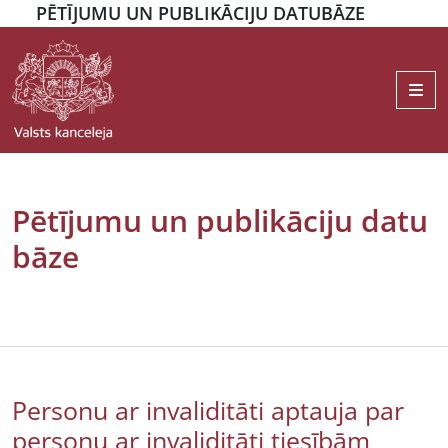
PĒTĪJUMU UN PUBLIKĀCIJU DATUBĀZE
Me
Pētījumu un publikāciju datu
bāze
Personu ar invaliditāti aptauja par
personu ar invaliditāti tiesībām