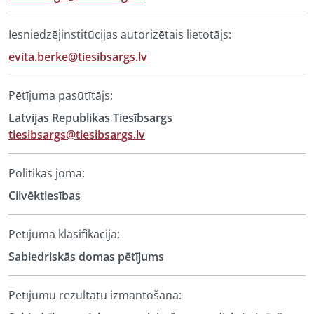
Iesniedzējinstitūcijas autorizētais lietotājs:
evita.berke@tiesibsargs.lv
Pētījuma pasūtītājs:
Latvijas Republikas Tiesībsargs
tiesibsargs@tiesibsargs.lv
Politikas joma:
Cilvēktiesības
Pētījuma klasifikācija:
Sabiedriskās domas pētījums
Pētījumu rezultātu izmantošana: