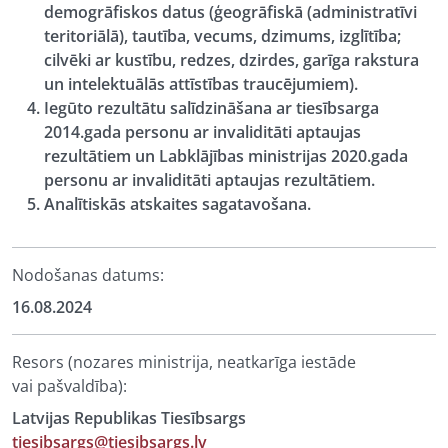
demogrāfiskos datus (ģeogrāfiskā (administratīvi
teritoriālā), tautība, vecums, dzimums, izglītība;
cilvēki ar kustību, redzes, dzirdes, garīga rakstura
un intelektuālās attīstības traucējumiem).
Iegūto rezultātu salīdzināšana ar tiesībsarga
2014.gada personu ar invaliditāti aptaujas
rezultātiem un Labklājības ministrijas 2020.gada
personu ar invaliditāti aptaujas rezultātiem.
Analītiskās atskaites sagatavošana.
Nodošanas datums:
16.08.2024
Resors (nozares ministrija, neatkarīga iestāde
vai pašvaldība):
Latvijas Republikas Tiesībsargs
tiesibsargs@tiesibsargs.lv