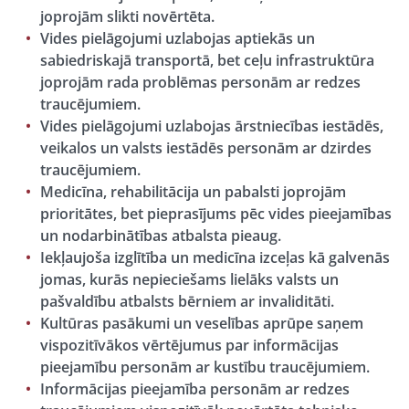
joprojām slikti novērtēta.
Vides pielāgojumi uzlabojas aptiekās un
sabiedriskajā transportā, bet ceļu infrastruktūra
joprojām rada problēmas personām ar redzes
traucējumiem.
Vides pielāgojumi uzlabojas ārstniecības iestādēs,
veikalos un valsts iestādēs personām ar dzirdes
traucējumiem.
Medicīna, rehabilitācija un pabalsti joprojām
prioritātes, bet pieprasījums pēc vides pieejamības
un nodarbinātības atbalsta pieaug.
Iekļaujoša izglītība un medicīna izceļas kā galvenās
jomas, kurās nepieciešams lielāks valsts un
pašvaldību atbalsts bērniem ar invaliditāti.
Kultūras pasākumi un veselības aprūpe saņem
vispozitīvākos vērtējumus par informācijas
pieejamību personām ar kustību traucējumiem.
Informācijas pieejamība personām ar redzes