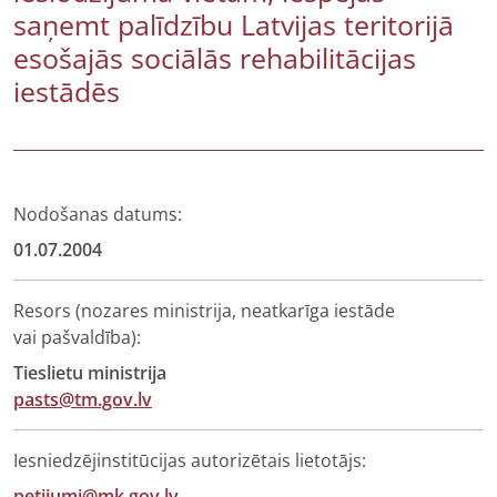
saņemt palīdzību Latvijas teritorijā
esošajās sociālās rehabilitācijas
iestādēs
Nodošanas datums:
01.07.2004
Resors (nozares ministrija, neatkarīga iestāde
vai pašvaldība):
Tieslietu ministrija
pasts@tm.gov.lv
Iesniedzējinstitūcijas autorizētais lietotājs:
petijumi@mk.gov.lv