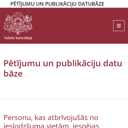
PĒTĪJUMU UN PUBLIKĀCIJU DATUBĀZE
Me
Pētījumu un publikāciju datu
bāze
Personu, kas atbrīvojušās no
ieslodzījuma vietām, iespējas