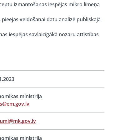
onceptu izmantošanas iespējas mikro līmeņa
pieejas veidošanai datu analizē publiskajā
s iespējas savlaicīgākā nozaru attīstības
1.2023
omikas ministrija
ts@em.gov.lv
jumi@mk.gov.lv
omikas ministrija