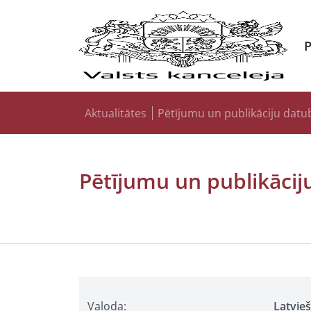
Aktualitātes
Pētījumu un publikāciju datu
Pētījumu un publikācij
Valoda:
Latvie