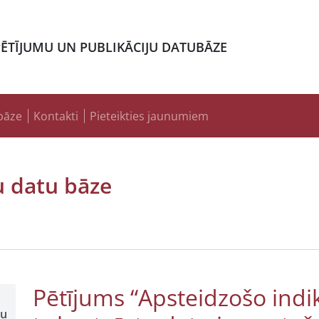
PĒTĪJUMU UN PUBLIKĀCIJU DATUBĀZE
bāze
Kontakti
Pieteikties jaunumiem
u datu bāze
Pētījums “Apsteidzošo indik
šu