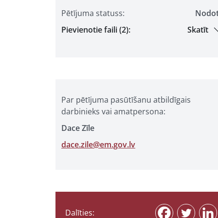
Pētījuma statuss:
Nodo
Pievienotie faili (2):
Skatīt
Par pētījuma pasūtīšanu atbildīgais
darbinieks vai amatpersona:
Dace Zīle
dace.zile@em.gov.lv
Dalīties: