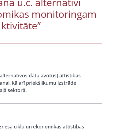
na u.c. alternatīvi
onomikas monitoringam
ktivitāte”
 alternatīvos datu avotus) attīstības
nai, kā arī priekšlikumu izstrāde
ajā sektorā.
iznesa ciklu un ekonomikas attīstības