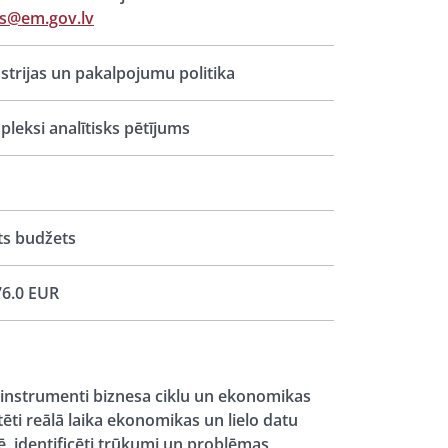
ts@em.gov.lv
strijas un pakalpojumu politika
leksi analītisks pētījums
ts budžets
6.0 EUR
ju instrumenti biznesa ciklu un ekonomikas
ēti reālā laika ekonomikas un lielo datu
, identificēti trūkumi un problēmas