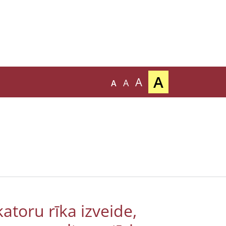
A
A
A
A
atoru rīka izveide,