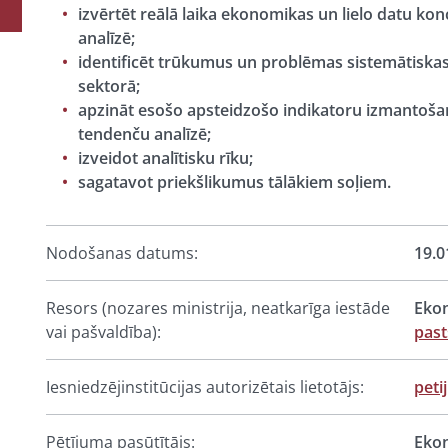
izvērtēt reālā laika ekonomikas un lielo datu k
analīzē;
identificēt trūkumus un problēmas sistemātiskas 
sektorā;
apzināt esošo apsteidzošo indikatoru izmantošana
tendenču analīzē;
izveidot analītisku rīku;
sagatavot priekšlikumus tālākiem soļiem.
Nodošanas datums:
19.0
Resors (nozares ministrija, neatkarīga iestāde
Ekon
vai pašvaldība):
pas
Iesniedzējinstitūcijas autorizētais lietotājs:
peti
Pētījuma pasūtītājs:
Ekon