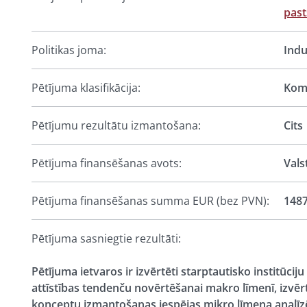
pas
Politikas joma:
Indu
Pētījuma klasifikācija:
Komp
Pētījumu rezultātu izmantošana:
Cits
Pētījuma finansēšanas avots:
Vals
Pētījuma finansēšanas summa EUR (bez PVN):
1487
Pētījuma sasniegtie rezultāti:
Pētījuma ietvaros ir izvērtēti starptautisko institūci
attīstības tendenču novērtēšanai makro līmenī, izvērt
konceptu izmantošanas iespējas mikro līmeņa analīzē