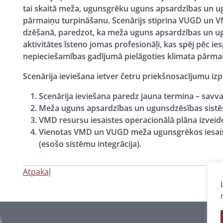
tai skaitā meža, ugunsgrēku uguns apsardzības un ug
pārmaiņu turpināšanu. Scenārijs stiprina VUGD un V
dzēšanā, paredzot, ka meža uguns apsardzības un ugu
aktivitātes īsteno jomas profesionāļi, kas spēj pēc ies
nepieciešamības gadījumā pielāgoties klimata pārmai
Scenārija ieviešana ietver četru priekšnosacījumu izpi
Scenārija ieviešana paredz jauna termina – savva
Meža uguns apsardzības un ugunsdzēsības sistēm
VMD resursu iesaistes operacionālā plāna izveid
Vienotas VMD un VUGD meža ugunsgrēkos iesaistī
(esošo sistēmu integrācija).
Atpakaļ
6