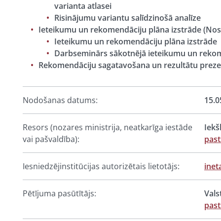
varianta atlasei
Risinājumu variantu salīdzinošā analīze​
Ieteikumu un rekomendāciju plāna izstrāde (No
Ieteikumu un rekomendāciju plāna izstrāde
Darbseminārs sākotnējā ieteikumu un rekom
Rekomendāciju sagatavošana un rezultātu prez
Nodošanas datums:
15.0
Resors (nozares ministrija, neatkarīga iestāde
Iekš
vai pašvaldība):
past
Iesniedzējinstitūcijas autorizētais lietotājs:
inet
Pētījuma pasūtītājs:
Vals
past