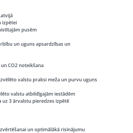
atvijā
izpētei ​
saistītajām pusēm
rbību un uguns apsardzības un
​
 un CO2 noteikšana
zvēlēto valstu praksi meža un purvu uguns
ēlēto valstu atbildīgajām iestādēm​
uz 3 ārvalstu pieredzes izpētē
zvērtēšanai​ un optimālākā risinājumu