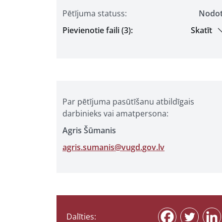
Pētījuma statuss:
Nodo
Pievienotie faili (3):
Skatīt
Par pētījuma pasūtīšanu atbildīgais
darbinieks vai amatpersona:
Agris Šūmanis
agris.sumanis@vugd.gov.lv
Dalīties: