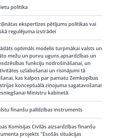
lietu politika
iļinātas ekspertīzes pētījums politikas vai
iskā regulējuma izstrādei
rādāts optimāls modelis turpmākai valsts un
āto mežu un purvu uguns apsardzības un
sdzēsības funkciju nodrošināšanai, un
tivitātes uzlabošanai un risinājumi tā
ešanai, kas kalpos par pamatu Zemkopības
strijas konceptuālā ziņojuma sagatavošanai
esniegšanai Ministru kabinetā.
lstu finanšu palīdzības instruments
pas Komisijas Civilās aizsardzības finanšu
rumenta projekts "Esošās situācijas