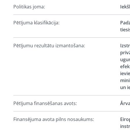
Politikas joma:
Iekš
Pētījuma klasifikācija:
Padz
ties
Pētījumu rezultātu izmantošana:
Izst
priv
ugun
efek
ievi
mini
un i
Pētījuma finansēšanas avots:
Ārva
Finansējuma avota pilns nosaukums:
Eiro
inst