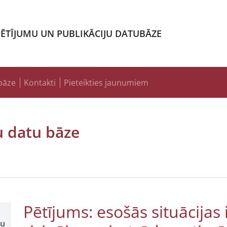
PĒTĪJUMU UN PUBLIKĀCIJU DATUBĀZE
bāze
Kontakti
Pieteikties jaunumiem
u datu bāze
Pētījums: esošās situācijas
šu