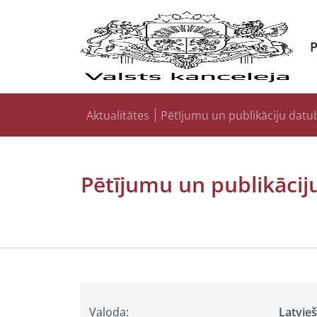
Aktualitātes
Pētījumu un publikāciju datu
Pētījumu un publikācij
Valoda:
Latvie