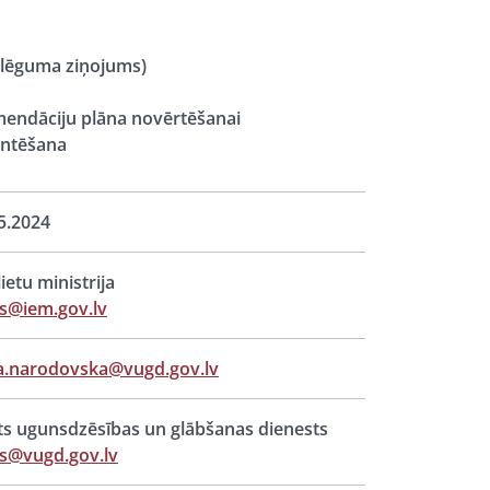
slēguma ziņojums)
endāciju plāna novērtēšanai
entēšana
5.2024
lietu ministrija
s@iem.gov.lv
a.narodovska@vugd.gov.lv
ts ugunsdzēsības un glābšanas dienests
s@vugd.gov.lv