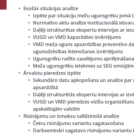
Esošās situācijas analīze
Izpēte par situāciju mežu ugunsgrēku jomā L
Normatīvo aktu analīze institucionālā ietvara 
Daļēji strukturētas ekspertu intervijas ar ie
VUGD un VMD kapacitātes izvērtējums​
VMD meža uguns apsardzības preventīvo da
ugunsdzēsības īstenošanas izvērtējums
Ugunsgrēku radīto zaudējumu aprēķināšana
Meža ugunsgrēku ietekmes uz SEG emisijām
Ārvalstu pieredzes izpēte
Sekundāro datu apkopošana un analīze par i
apsardzībā​
Daļēji strukturētās ekspertu intervijas ar izv
VUGD un VMD pieredzes vizīšu organizēšana 
apskatītajām valstīm​
Risinājumu un izmaksu salīdzinošā analīze
Četru risinājumu variantu sagatavošana ​
Darbsemināri sagatavo risinājumu variantu i