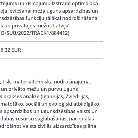
rtējums un risinājumu izstrāde optimālākā
ļa ieviešanai meža uguns apsardzības un
sdzēsības funkciju tālākai nodrošināšanai
ts un privātajos mežos Latvijā”
HO/SUB/2022/TRACK1/884412)
6.32 EUR
e, t.sk. materiāltehniskā nodrošinājuma,
s un privāto mežu un purvu uguns
prakses analīze (Igaunijas, Zviedrijas,
amatotāko, sociāli un ekoloģiski atbildīgāko
ns apsardzības un ugunsdzēsības valsts un
 dabas resursu saglabāšanas, nacionālās
drošinot Valsts civilās aizsardzības plāna