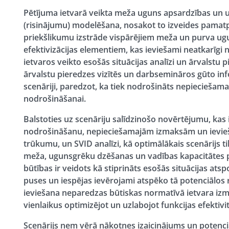
Pētījuma ietvarā veikta meža uguns apsardzības un u
(risinājumu) modelēšana, nosakot to izveides pamatp
priekšlikumu izstrāde vispārējiem meža un purva ug
efektivizācijas elementiem, kas ieviešami neatkarīgi no
ietvaros veikto esošās situācijas analīzi un ārvalstu pi
ārvalstu pieredzes vizītēs un darbsemināros gūto info
scenāriji, paredzot, ka tiek nodrošināts nepieciešama
nodrošināšanai.
Balstoties uz scenāriju salīdzinošo novērtējumu, kas 
nodrošināšanu, nepieciešamajām izmaksām un ievieša
trūkumu, un SVID analīzi, kā optimālākais scenārijs ti
meža, ugunsgrēku dzēšanas un vadības kapacitātes
būtības ir veidots kā stiprināts esošās situācijas ats
puses un iespējas ievērojami atspēko tā potenciālos r
ieviešana neparedzas būtiskas normatīvā ietvara izmai
vienlaikus optimizējot un uzlabojot funkcijas efektivit
Scenārijs ņem vērā nākotnes izaicinājums un potenci