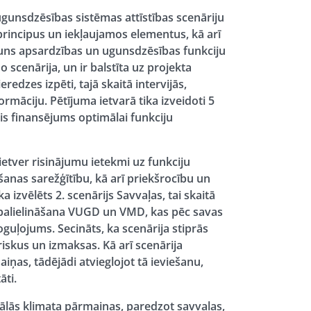
gunsdzēsības sistēmas attīstības scenāriju
rincipus un iekļaujamos elementus, kā arī
uns apsardzības un ugunsdzēsības funkciju
 scenārija, un ir balstīta uz projekta
eredzes izpēti, tajā skaitā intervijās,
rmāciju. Pētījuma ietvarā tika izveidoti 5
is finansējums optimālai funkciju
ietver risinājumu ietekmi uz funkciju
nas sarežģītību, kā arī priekšrocību un
ka izvēlēts
2. scenārijs Savvaļas, tai skaitā
 palielināšana VUGD un VMD
, kas pēc savas
poguļojums. Secināts, ka scenārija stiprās
iskus un izmaksas. Kā arī scenārija
ņas, tādējādi atvieglojot tā ieviešanu,
āti.
ālās klimata pārmaiņas, paredzot savvaļas,