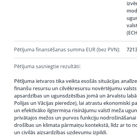
izvē
mode
ugun
vals
(EC
Pētījuma finansēšanas summa EUR (bez PVN):
7213
Pētījuma sasniegtie rezultāti:
Pētījuma ietvaros tika veikta esošās situācijas analīz
finanšu resursu un cilvēkresursu novērtējumu valst
apsardzības un ugunsdzēsības jomā un ārvalstu labās 
Polijas un Vācijas pieredze), lai atrastu ekonomiski p
un efektīvāko ilgtermiņa risinājumu valstī meža ugu
privātajos mežos un purvos funkciju nodrošināšanai
drošības un klimata pārmaiņu kontekstā, līdz ar to no
un civilās aizsardzības uzdevumu izpildi.