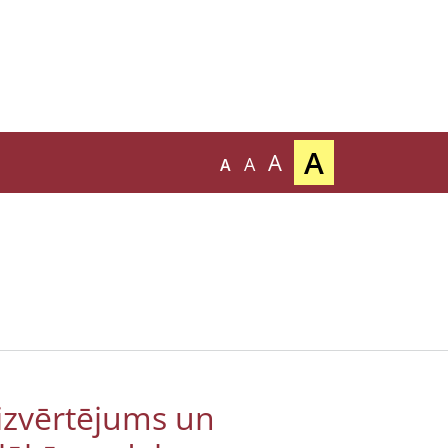
A
A
A
A
 izvērtējums un