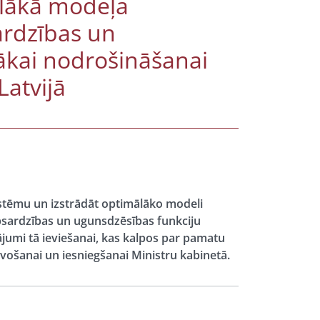
ālākā modeļa
ardzības un
ākai nodrošināšanai
Latvijā
stēmu un izstrādāt optimālāko modeli
sardzības un ugunsdzēsības funkciju
ājumi tā ieviešanai, kas kalpos par pamatu
ošanai un iesniegšanai Ministru kabinetā.