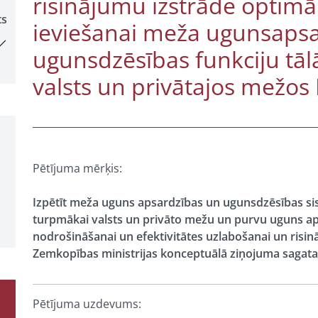
risinājumu izstrāde optim
ts
ieviešanai meža ugunsaps
ugunsdzēsības funkciju tāl
valsts un privātajos mežos 
Pētījuma mērķis:
Izpētīt meža uguns apsardzības un ugunsdzēsības si
turpmākai valsts un privāto mežu un purvu uguns ap
nodrošināšanai un efektivitātes uzlabošanai un risin
Zemkopības ministrijas konceptuālā ziņojuma sagatav
Pētījuma uzdevums: