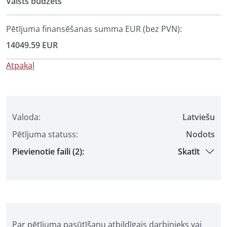
Valsts budžets
Pētījuma finansēšanas summa EUR (bez PVN):
14049.59 EUR
Atpakaļ
Valoda:
Latviešu
Pētījuma statuss:
Nodots
Pievienotie faili (2):
Skatīt
Par pētījuma pasūtīšanu atbildīgais darbinieks vai