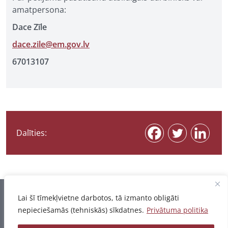
amatpersona:
Dace Zīle
dace.zile@em.gov.lv
67013107
Dalīties:
Informācija pēdējo reizi atjaunota 07.08.2026
Lai šī tīmekļvietne darbotos, tā izmanto obligāti
nepieciešamās (tehniskās) sīkdatnes.
Privātuma politika
Privātuma politika