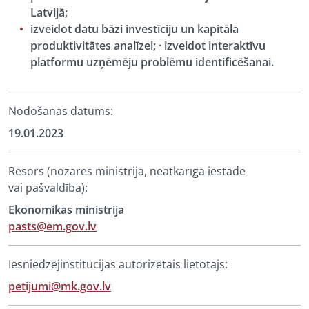
Latvijā;
izveidot datu bāzi investīciju un kapitāla
produktivitātes analīzei; · izveidot interaktīvu
platformu uzņēmēju problēmu identificēšanai.
Nodošanas datums:
19.01.2023
Resors (nozares ministrija, neatkarīga iestāde
vai pašvaldība):
Ekonomikas ministrija
pasts@em.gov.lv
Iesniedzējinstitūcijas autorizētais lietotājs:
petijumi@mk.gov.lv