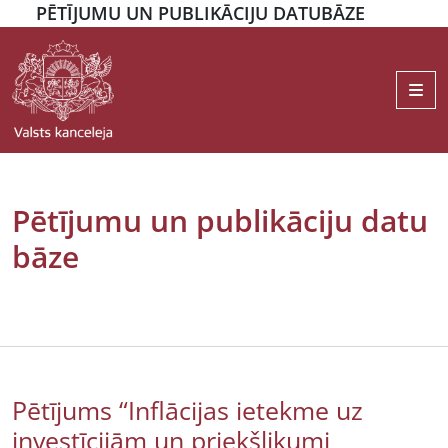
PĒTĪJUMU UN PUBLIKĀCIJU DATUBĀZE
Me
Pētījumu un publikāciju datu
bāze
Pētījums “Inflācijas ietekme uz
investīcijām un priekšlikumi