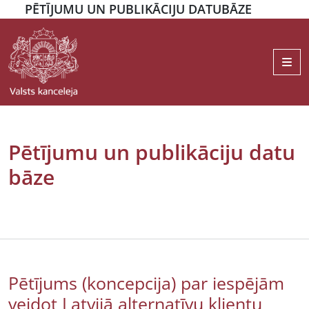
PĒTĪJUMU UN PUBLIKĀCIJU DATUBĀZE
Me
Pētījumu un publikāciju datu
bāze
Pētījums (koncepcija) par iespējām
veidot Latvijā alternatīvu klientu