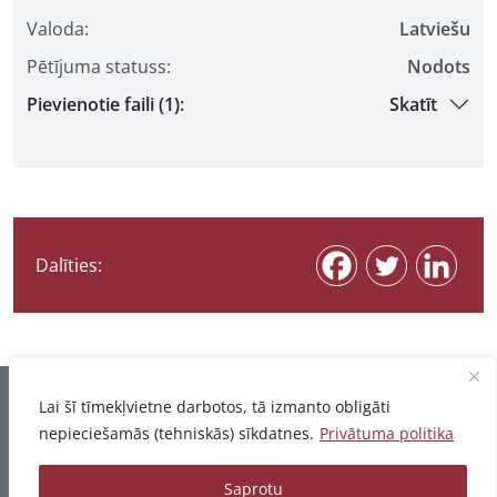
Valoda:
Latviešu
Pētījuma statuss:
Nodots
Pievienotie faili (1):
Skatīt
Dalīties:
Informācija pēdējo reizi atjaunota 07.08.2026
Lai šī tīmekļvietne darbotos, tā izmanto obligāti
nepieciešamās (tehniskās) sīkdatnes.
Privātuma politika
Privātuma politika
Saprotu
© 2026 - Pētījumu un publikāciju datubāze