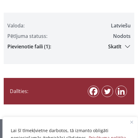
Valoda:
Latviešu
Pētījuma statuss:
Nodots
Pievienotie faili (1):
Skatīt
Dalīties:
Informācija pēdējo reizi atjaunota 07.08.2026
Lai šī tīmekļvietne darbotos, tā izmanto obligāti
nepieciešamās (tehniskās) sīkdatnes.
Privātuma politika