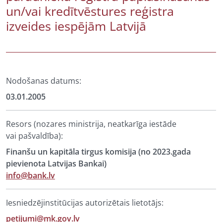
un/vai kredītvēstures reģistra
izveides iespējām Latvijā
Nodošanas datums:
03.01.2005
Resors (nozares ministrija, neatkarīga iestāde
vai pašvaldība):
Finanšu un kapitāla tirgus komisija (no 2023.gada
pievienota Latvijas Bankai)
info@bank.lv
Iesniedzējinstitūcijas autorizētais lietotājs:
petijumi@mk.gov.lv