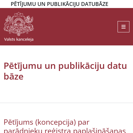
PĒTĪJUMU UN PUBLIKĀCIJU DATUBĀZE
Me
Pētījumu un publikāciju datu
bāze
Pētījums (koncepcija) par
parādnieku reģistra paplašināšanas