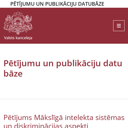
PĒTĪJUMU UN PUBLIKĀCIJU DATUBĀZE
Me
Pētījumu un publikāciju datu
bāze
Pētījums Mākslīgā intelekta sistēmas
un diskriminācijas aspekti