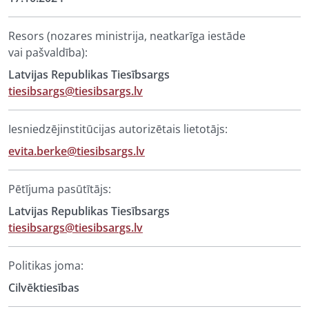
Resors (nozares ministrija, neatkarīga iestāde
vai pašvaldība):
Latvijas Republikas Tiesībsargs
tiesibsargs@tiesibsargs.lv
Iesniedzējinstitūcijas autorizētais lietotājs:
evita.berke@tiesibsargs.lv
Pētījuma pasūtītājs:
Latvijas Republikas Tiesībsargs
tiesibsargs@tiesibsargs.lv
Politikas joma:
Cilvēktiesības