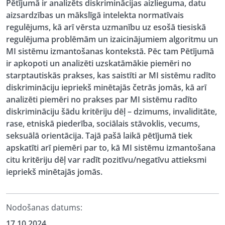
Pētījumā ir analizēts diskriminācijas aizlieguma, datu
aizsardzības un mākslīgā intelekta normatīvais
regulējums, kā arī vērsta uzmanību uz esošā tiesiskā
regulējuma problēmām un izaicinājumiem algoritmu un
MI sistēmu izmantošanas kontekstā. Pēc tam Pētījumā
ir apkopoti un analizēti uzskatāmākie piemēri no
starptautiskās prakses, kas saistīti ar MI sistēmu radīto
diskrimināciju iepriekš minētajās četrās jomās, kā arī
analizēti piemēri no prakses par MI sistēmu radīto
diskrimināciju šādu kritēriju dēļ – dzimums, invaliditāte,
rase, etniskā piederība, sociālais stāvoklis, vecums,
seksuālā orientācija. Tajā pašā laikā pētījumā tiek
apskatīti arī piemēri par to, kā MI sistēmu izmantošana
citu kritēriju dēļ var radīt pozitīvu/negatīvu attieksmi
iepriekš minētajās jomās.
Nodošanas datums:
17.10.2024