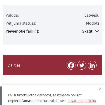
Valoda:
Latviešu
Pētījuma statuss:
Nodots
Pievienotie faili (1):
Skatīt
Dalīties:
Informācija pēdējo reizi atjaunota 07.08.2026
Lai šī tīmekļvietne darbotos, tā izmanto obligāti
nepieciešamās (tehniskās) sīkdatnes.
Privātuma politika
Privātuma politika