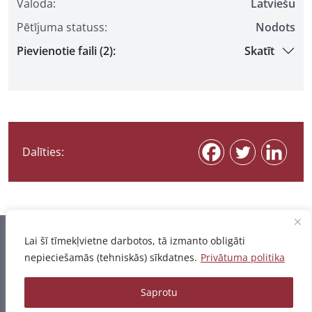
Valoda:
Latviešu
Pētījuma statuss:
Nodots
Pievienotie faili (2):
Skatīt
Dalīties:
Informācija pēdējo reizi atjaunota 07.08.2026
Lai šī tīmekļvietne darbotos, tā izmanto obligāti
nepieciešamās (tehniskās) sīkdatnes.
Privātuma politika
Privātuma politika
Saprotu
© 2026 - Pētījumu un publikāciju datubāze