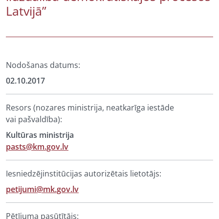
Latvijā”
Nodošanas datums:
02.10.2017
Resors (nozares ministrija, neatkarīga iestāde
vai pašvaldība):
Kultūras ministrija
pasts@km.gov.lv
Iesniedzējinstitūcijas autorizētais lietotājs:
petijumi@mk.gov.lv
Pētījuma pasūtītājs: