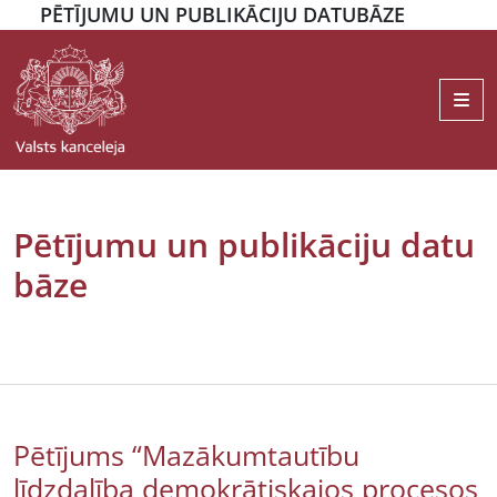
PĒTĪJUMU UN PUBLIKĀCIJU DATUBĀZE
Me
Pētījumu un publikāciju datu
bāze
Pētījums “Mazākumtautību
līdzdalība demokrātiskajos procesos