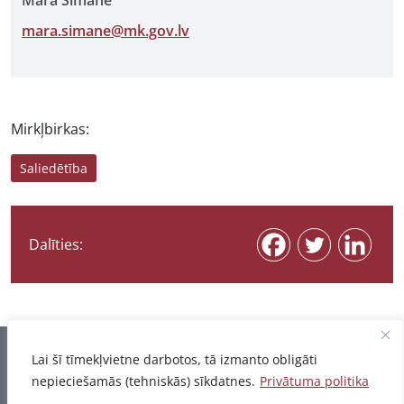
Māra Sīmane
mara.simane@mk.gov.lv
Mirkļbirkas:
Saliedētība
Dalīties:
Informācija pēdējo reizi atjaunota 06.08.2026
Lai šī tīmekļvietne darbotos, tā izmanto obligāti
nepieciešamās (tehniskās) sīkdatnes.
Privātuma politika
Privātuma politika