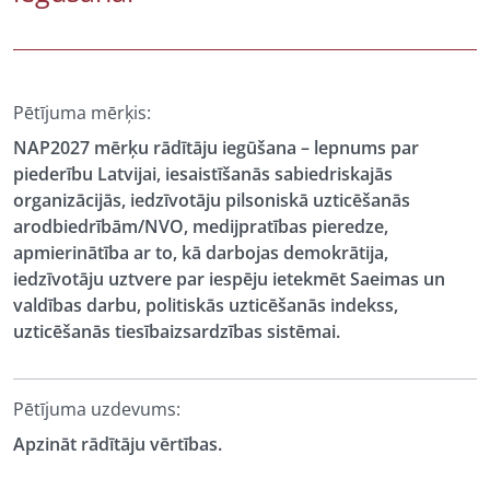
Pētījuma mērķis:
NAP2027 mērķu rādītāju iegūšana – lepnums par
piederību Latvijai, iesaistīšanās sabiedriskajās
organizācijās, iedzīvotāju pilsoniskā uzticēšanās
arodbiedrībām/NVO, medijpratības pieredze,
apmierinātība ar to, kā darbojas demokrātija,
iedzīvotāju uztvere par iespēju ietekmēt Saeimas un
valdības darbu, politiskās uzticēšanās indekss,
uzticēšanās tiesībaizsardzības sistēmai.
Pētījuma uzdevums:
Apzināt rādītāju vērtības.