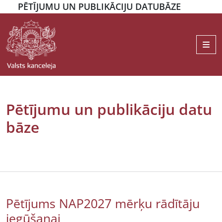
PĒTĪJUMU UN PUBLIKĀCIJU DATUBĀZE
Me
Pētījumu un publikāciju datu
bāze
Pētījums NAP2027 mērķu rādītāju
iegūšanai