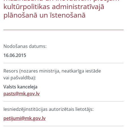
kultūrpolitikas administratīvajā
plānošanā un īstenošanā
Nodošanas datums:
16.06.2015
Resors (nozares ministrija, neatkarīga iestāde
vai pašvaldība):
Valsts kanceleja
pasts@mk.gov.lv
Iesniedzējinstitūcijas autorizētais lietotājs:
petijumi@mk.gov.lv