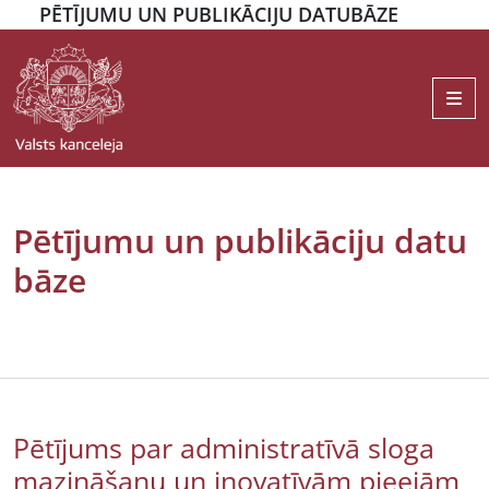
PĒTĪJUMU UN PUBLIKĀCIJU DATUBĀZE
Me
Pētījumu un publikāciju datu
bāze
Pētījums par administratīvā sloga
mazināšanu un inovatīvām pieejām