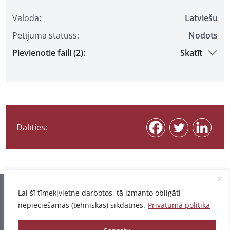
Valoda:
Latviešu
Pētījuma statuss:
Nodots
Pievienotie faili (2):
Skatīt
Dalīties:
Informācija pēdējo reizi atjaunota 06.08.2026
Lai šī tīmekļvietne darbotos, tā izmanto obligāti
nepieciešamās (tehniskās) sīkdatnes.
Privātuma politika
Privātuma politika