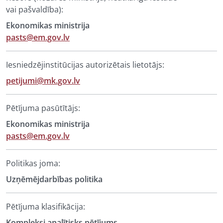
vai pašvaldība):
Ekonomikas ministrija
pasts@em.gov.lv
Iesniedzējinstitūcijas autorizētais lietotājs:
petijumi@mk.gov.lv
Pētījuma pasūtītājs:
Ekonomikas ministrija
pasts@em.gov.lv
Politikas joma:
Uzņēmējdarbības politika
Pētījuma klasifikācija:
Kompleksi analītisks pētījums