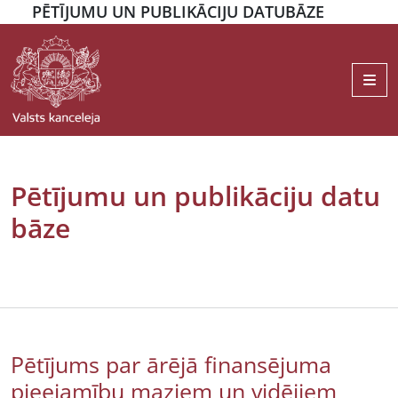
PĒTĪJUMU UN PUBLIKĀCIJU DATUBĀZE
Me
Pētījumu un publikāciju datu
bāze
Pētījums par ārējā finansējuma
pieejamību maziem un vidējiem