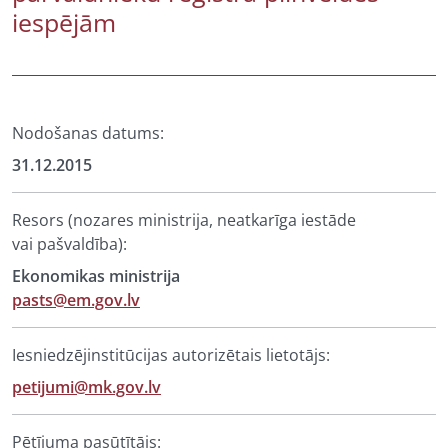
iespējām
Nodošanas datums:
31.12.2015
Resors (nozares ministrija, neatkarīga iestāde
vai pašvaldība):
Ekonomikas ministrija
pasts@em.gov.lv
Iesniedzējinstitūcijas autorizētais lietotājs:
petijumi@mk.gov.lv
Pētījuma pasūtītājs: