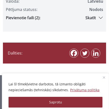
Valoda:
Latviešu
Pētījuma statuss:
Nodots
Pievienotie faili (2):
Skatīt
Dalīties:
Informācija pēdējo reizi atjaunota 06.08.2026
Lai šī tīmekļvietne darbotos, tā izmanto obligāti
nepieciešamās (tehniskās) sīkdatnes.
Privātuma politika
Privātuma politika
Saprotu
© 2026 - Pētījumu un publikāciju datubāze