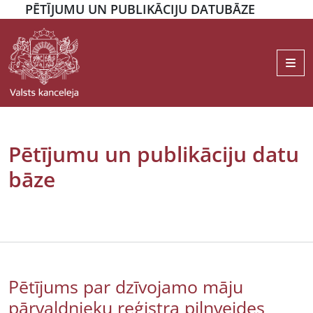
PĒTĪJUMU UN PUBLIKĀCIJU DATUBĀZE
Me
Pētījumu un publikāciju datu
bāze
Pētījums par dzīvojamo māju
pārvaldnieku reģistra pilnveides