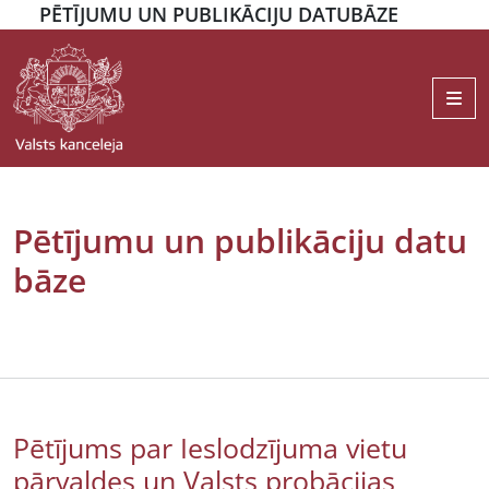
PĒTĪJUMU UN PUBLIKĀCIJU DATUBĀZE
Me
Pētījumu un publikāciju datu
bāze
Pētījums par Ieslodzījuma vietu
pārvaldes un Valsts probācijas