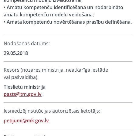
kompetenču modeļu izveidošanai;
• Amatu kompetenču identificēšana un nodarbināto
amatu kompetenču modeļu veidošana;
• Amata kompetenču novērtēšanas prasību definēšana.
Nodošanas datums:
29.05.2018
Resors (nozares ministrija, neatkarīga iestāde
vai pašvaldība):
Tieslietu ministrija
pasts@tm.gov.lv
Iesniedzējinstitūcijas autorizētais lietotājs:
petijumi@mk.gov.lv