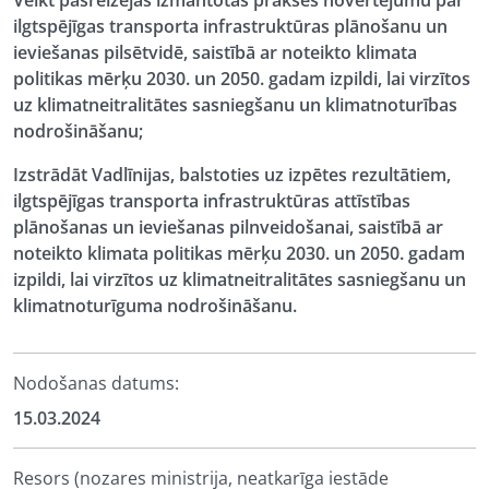
Veikt pašreizējās izmantotās prakses novērtējumu par
ilgtspējīgas
transporta infrastruktūras plānošanu un
ieviešanas pilsētvidē
, saistībā ar noteikto klimata
politikas mērķu 2030. un 2050. gadam izpildi, lai virzītos
uz
klimatneitralitātes
sasniegšanu un
klimatnoturības
nodrošināšanu;
Izstrādāt Vadlīnijas, balstoties uz izpētes rezultātiem,
ilgtspējīgas transporta infrastruktūras attīstības
plānošanas un ieviešanas pilnveidošanai,
saistībā ar
noteikto klimata politikas mērķu 2030. un 2050. gadam
izpildi, lai virzītos uz
klimatneitralitātes
sasniegšanu un
klimatnoturīguma
nodrošināšanu.
Nodošanas datums:
15.03.2024
Resors (nozares ministrija, neatkarīga iestāde