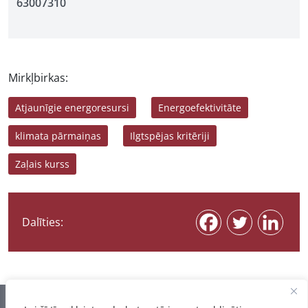
63007310
Mirkļbirkas:
Atjaunīgie energoresursi
Energoefektivitāte
klimata pārmaiņas
Ilgtspējas kritēriji
Zaļais kurss
Dalīties: