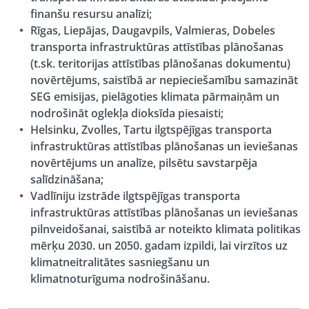
finanšu resursu analīzi;
Rīgas, Liepājas, Daugavpils, Valmieras, Dobeles
transporta infrastruktūras attīstības plānošanas
(t.sk. teritorijas attīstības plānošanas dokumentu)
novērtējums, saistībā ar nepieciešamību samazināt
SEG emisijas, pielāgoties klimata pārmaiņām un
nodrošināt oglekļa dioksīda piesaisti;
Helsinku, Zvolles, Tartu ilgtspējīgas transporta
infrastruktūras attīstības plānošanas un ieviešanas
novērtējums un analīze, pilsētu savstarpēja
salīdzināšana;
Vadlīniju izstrāde ilgtspējīgas transporta
infrastruktūras attīstības plānošanas un ieviešanas
pilnveidošanai, saistībā ar noteikto klimata politikas
mērķu 2030. un 2050. gadam izpildi, lai virzītos uz
klimatneitralitātes sasniegšanu un
klimatnoturīguma nodrošināšanu.