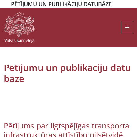
PĒTĪJUMU UN PUBLIKĀCIJU DATUBĀZE
Me
Pētījumu un publikāciju datu
bāze
Pētījums par ilgtspējīgas transporta
infrastruktūras attīstību pilsētvidē,