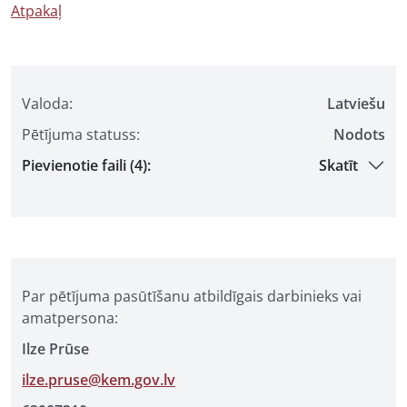
Atpakaļ
Valoda:
Latviešu
Pētījuma statuss:
Nodots
Pievienotie faili (4):
Skatīt
Par pētījuma pasūtīšanu atbildīgais darbinieks vai
amatpersona:
Ilze Prūse
ilze.pruse@kem.gov.lv