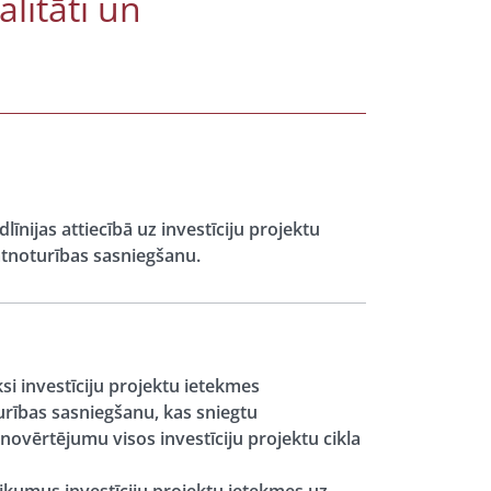
litāti un
īnijas attiecībā uz investīciju projektu
atnoturības sasniegšanu.
i investīciju projektu ietekmes
urības sasniegšanu, kas sniegtu
ovērtējumu visos investīciju projektu cikla