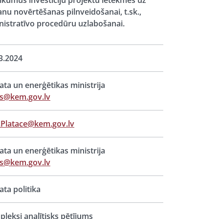
eikumus investīciju projektu ietekmes uz
anu novērtēšanas pilnveidošanai, t.sk.,
inistratīvo procedūru uzlabošanai.
3.2024
ata un enerģētikas ministrija
ts@kem.gov.lv
.Platace@kem.gov.lv
ata un enerģētikas ministrija
ts@kem.gov.lv
ata politika
leksi analītisks pētījums