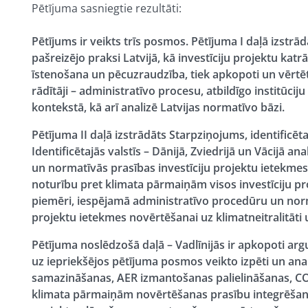
Pētījuma sasniegtie rezultāti:
Pētījums ir veikts trīs posmos. Pētījuma I daļā izstrā
pašreizējo praksi Latvijā, kā investīciju projektu k
īstenošana un pēcuzraudzība, tiek apkopoti un vērtēt
rādītāji – administratīvo procesu, atbildīgo institūciju
kontekstā, kā arī analizē Latvijas normatīvo bāzi.
Pētījuma II daļā izstrādāts Starpziņojums, identificētas
Identificētajās valstīs – Dānijā, Zviedrijā un Vācijā 
un normatīvās prasības investīciju projektu ietekmes
noturību pret klimata pārmaiņām visos investīciju pr
piemēri, iespējamā administratīvo procedūru un norm
projektu ietekmes novērtēšanai uz klimatneitralitāti
Pētījuma noslēdzošā daļā – Vadlīnijās ir apkopoti argu
uz iepriekšējos pētījuma posmos veikto izpēti un anal
samazināšanas, AER izmantošanas palielināšanas, CO2
klimata pārmaiņām novērtēšanas prasību integrēšanu 