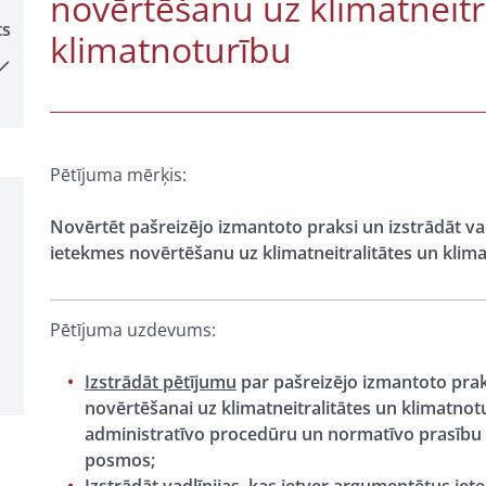
novērtēšanu uz klimatneitra
ts
klimatnoturību
Pētījuma mērķis:
Novērtēt pašreizējo izmantoto praksi un izstrādāt vadl
ietekmes novērtēšanu uz klimatneitralitātes un klim
Pētījuma uzdevums:
Izstrādāt pētījumu
par pašreizējo izmantoto praks
novērtēšanai uz klimatneitralitātes un klimatnot
administratīvo procedūru un normatīvo prasību n
posmos;