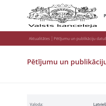
Aktualitātes
Pētījumu un publikāciju datu
Pētījumu un publikācij
Valoda:
Latvie