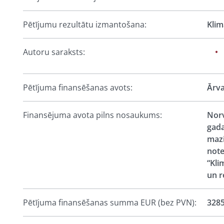
Pētījumu rezultātu izmantošana:
Klim
Autoru saraksts:
Pētījuma finansēšanas avots:
Ārva
Finansējuma avota pilns nosaukums:
Norv
gada
mazi
note
“Kli
un r
Pētījuma finansēšanas summa EUR (bez PVN):
3285