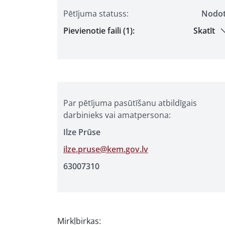
Pētījuma statuss:
Nodo
Pievienotie faili (1):
Skatīt
Par pētījuma pasūtīšanu atbildīgais
darbinieks vai amatpersona:
Ilze Prūse
ilze.pruse@kem.gov.lv
63007310
Mirkļbirkas: