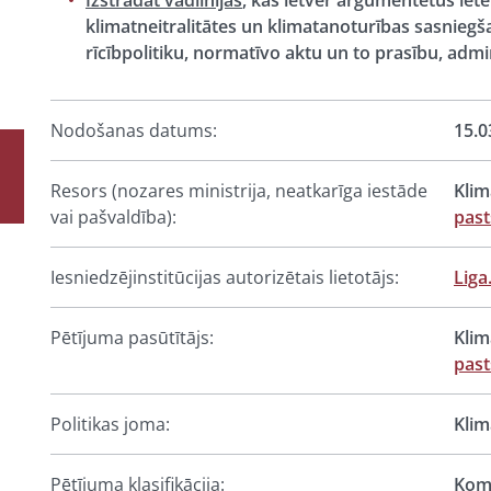
Izstrādāt vadlīnijas
, kas ietver argumentētus iet
klimatneitralitātes un klimatanoturības sasniegš
rīcībpolitiku, normatīvo aktu un to prasību, adm
Nodošanas datums:
15.0
Resors (nozares ministrija, neatkarīga iestāde
Klim
vai pašvaldība):
pas
Iesniedzējinstitūcijas autorizētais lietotājs:
Liga
Pētījuma pasūtītājs:
Klim
pas
Politikas joma:
Klim
Pētījuma klasifikācija:
Komp