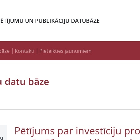
PĒTĪJUMU UN PUBLIKĀCIJU DATUBĀZE
bāze
Kontakti
Pieteikties jaunumiem
u datu bāze
Pētījums par investīciju pr
šu