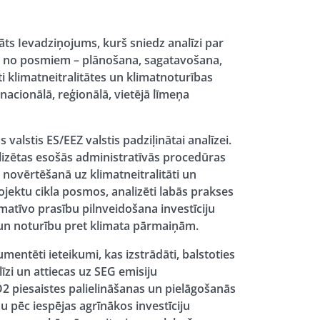
dāts Ievadziņojums, kurš sniedz analīzi par
atrā no posmiem – plānošana, sagatavošana,
i klimatneitralitātes un klimatnoturības
 nacionālā, reģionālā, vietējā līmeņa
 valstis ES/EEZ valstis padziļinātai analīzei.
analizētas esošās administratīvās procedūras
 novērtēšanā uz klimatneitralitāti un
ojektu cikla posmos, analizēti labās prakses
atīvo prasību pilnveidošana investīciju
 un noturību pret klimata pārmaiņām.
mentēti ieteikumi, kas izstrādāti, balstoties
īzi un attiecas uz SEG emisiju
 piesaistes palielināšanas un pielāgošanās
pēc iespējas agrīnākos investīciju