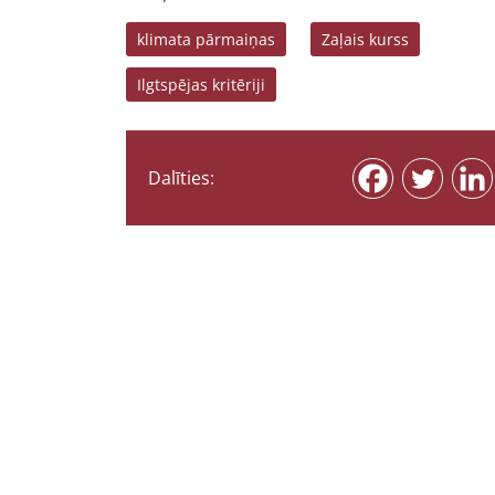
klimata pārmaiņas
Zaļais kurss
Ilgtspējas kritēriji
Dalīties: