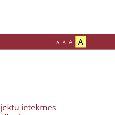
A
A
A
A
ojektu ietekmes