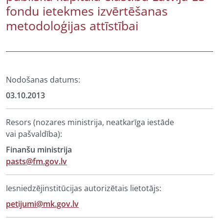
fondu ietekmes izvērtēšanas
metodoloģijas attīstībai
Nodošanas datums:
03.10.2013
Resors (nozares ministrija, neatkarīga iestāde
vai pašvaldība):
Finanšu ministrija
pasts@fm.gov.lv
Iesniedzējinstitūcijas autorizētais lietotājs:
petijumi@mk.gov.lv