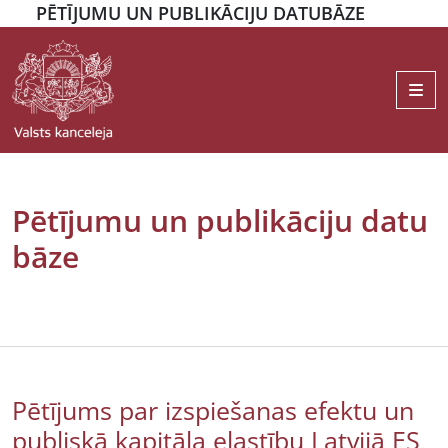
PĒTĪJUMU UN PUBLIKĀCIJU DATUBĀZE
Me
Pētījumu un publikāciju datu
bāze
Pētījums par izspiešanas efektu un
publiskā kapitāla elastību Latvijā ES