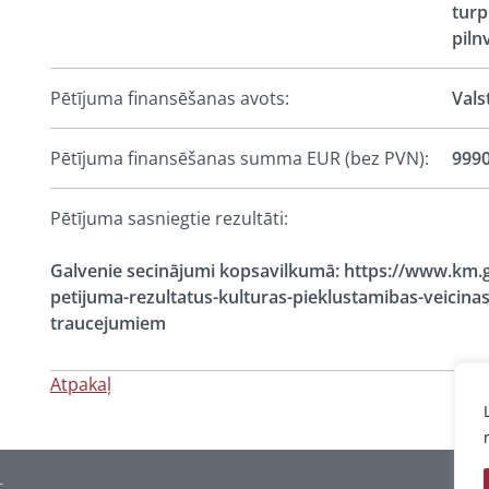
turp
piln
Pētījuma finansēšanas avots:
Vals
Pētījuma finansēšanas summa EUR (bez PVN):
9990
Pētījuma sasniegtie rezultāti:
Galvenie secinājumi kopsavilkumā: https://www.km.g
petijuma-rezultatus-kulturas-pieklustamibas-veicina
traucejumiem
Atpakaļ