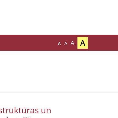
A
A
A
A
astruktūras un