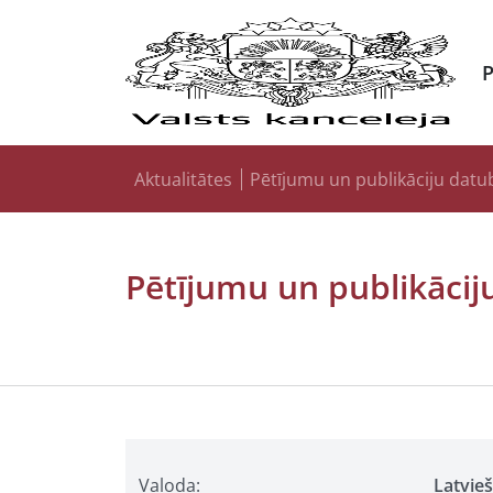
Aktualitātes
Pētījumu un publikāciju datu
Pētījumu un publikācij
Valoda:
Latvie