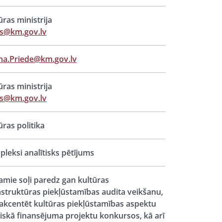
ūras ministrija
ts@km.gov.lv
na.Priede@km.gov.lv
ūras ministrija
ts@km.gov.lv
ūras politika
leksi analītisks pētījums
mie soļi paredz gan kultūras
astruktūras piekļūstamības audita veikšanu,
akcentēt kultūras piekļūstamības aspektu
iskā finansējuma projektu konkursos, kā arī