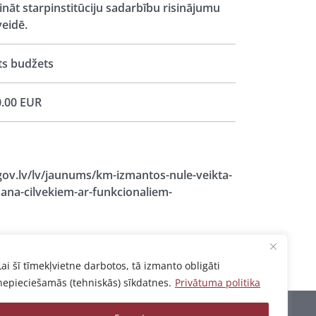
ināt starpinstitūciju sadarbību risinājumu
veidē.
ts budžets
.00 EUR
ov.lv/lv/jaunums/km-izmantos-nule-veikta-
sana-cilvekiem-ar-funkcionaliem-
Lai šī tīmekļvietne darbotos, tā izmanto obligāti
nepieciešamās (tehniskās) sīkdatnes.
Privātuma politika