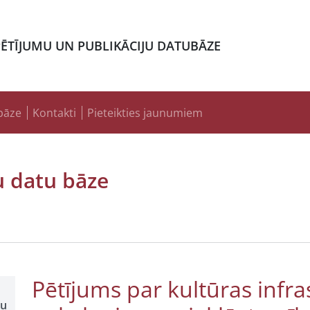
PĒTĪJUMU UN PUBLIKĀCIJU DATUBĀZE
bāze
Kontakti
Pieteikties jaunumiem
u datu bāze
Pētījums par kultūras infr
šu