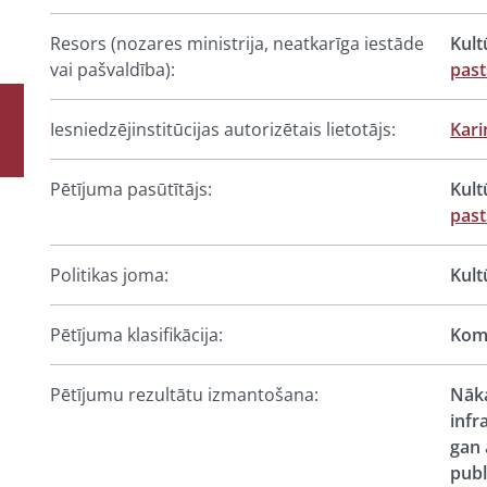
Resors (nozares ministrija, neatkarīga iestāde
Kult
vai pašvaldība):
pas
Iesniedzējinstitūcijas autorizētais lietotājs:
Kari
Pētījuma pasūtītājs:
Kult
pas
Politikas joma:
Kult
Pētījuma klasifikācija:
Komp
Pētījumu rezultātu izmantošana:
Nāka
infr
gan 
publ