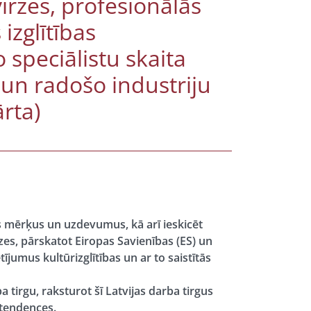
irzes, profesionālās
 izglītības
speciālistu skaita
 un radošo industriju
rta)
es mērķus un uzdevumus, kā arī ieskicēt
es, pārskatot Eiropas Savienības (ES) un
ījumus kultūrizglītības un ar to saistītās
 tirgu, raksturot šī Latvijas darba tirgus
 tendences.