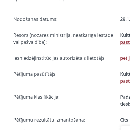
Nodošanas datums:
29.1
Resors (nozares ministrija, neatkarīga iestāde
Kult
vai pašvaldība):
pas
Iesniedzējinstitūcijas autorizētais lietotājs:
peti
Pētījuma pasūtītājs:
Kult
pas
Pētījuma klasifikācija:
Padz
ties
Pētījumu rezultātu izmantošana:
Cits