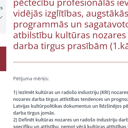
pēctecību profesionālās iev
ts
vidējās izglītības, augstākās
programmās un sagatavoto 
atbilstību kultūras nozares
darba tirgus prasībām (1.kā
Pētījuma mērķis:
1) Iezīmēt kultūras un radošo industriju (KRI) nozar
nozares darba tirgus attīstības tendences un prognoz
Latvijas kultūrpolitikas dokumentus un līdzšinējos pēt
darba tirgus jomās.
2) Definēt kultūras nozares un radošo industriju darba
specifiku un attīstību, ņemot vērā kultūras attīstības