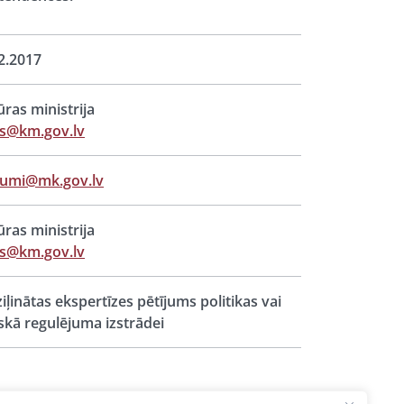
2.2017
ūras ministrija
ts@km.gov.lv
jumi@mk.gov.lv
ūras ministrija
ts@km.gov.lv
iļinātas ekspertīzes pētījums politikas vai
iskā regulējuma izstrādei