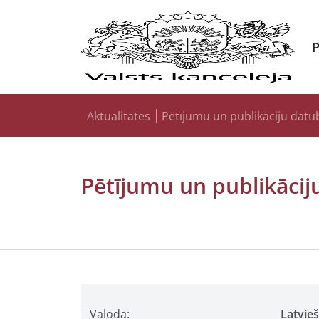
Aktualitātes
Pētījumu un publikāciju datu
Pētījumu un publikācij
Valoda:
Latvie