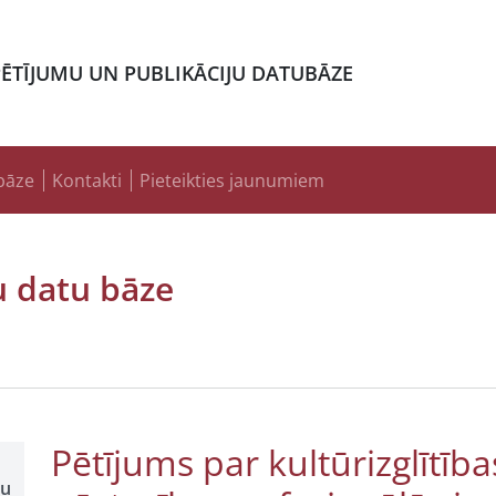
PĒTĪJUMU UN PUBLIKĀCIJU DATUBĀZE
bāze
Kontakti
Pieteikties jaunumiem
u datu bāze
Pētījums par kultūrizglītīb
šu