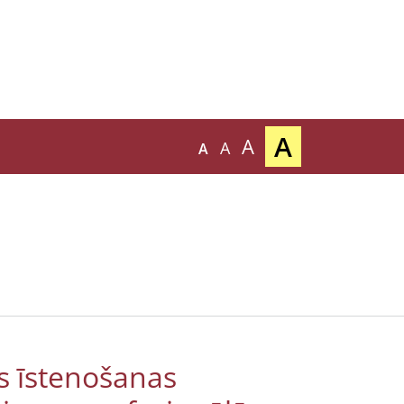
A
A
A
A
as īstenošanas