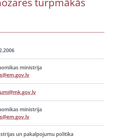
nozares turpmākās
2.2006
omikas ministrija
ts@em.gov.lv
jumi@mk.gov.lv
omikas ministrija
ts@em.gov.lv
strijas un pakalpojumu politika