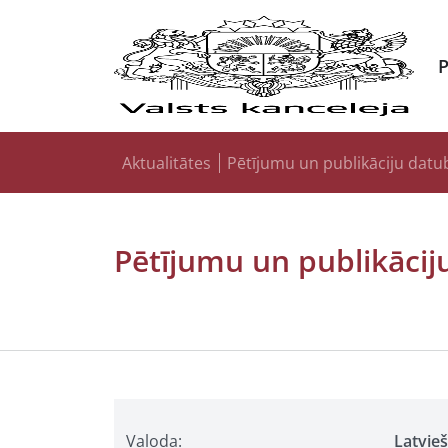
Aktualitātes
Pētījumu un publikāciju datu
Pētījumu un publikācij
Valoda:
Latvie