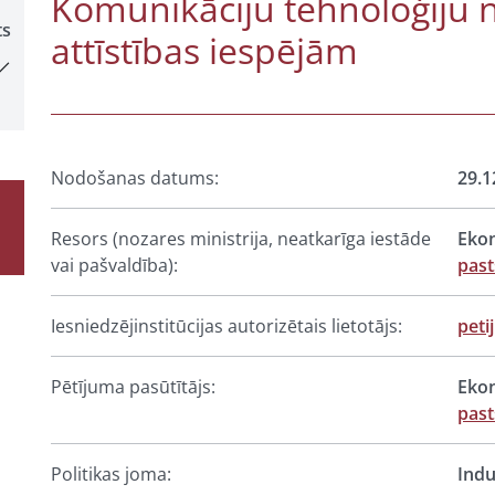
Komunikāciju tehnoloģiju 
ts
attīstības iespējām
Nodošanas datums:
29.1
Resors (nozares ministrija, neatkarīga iestāde
Ekon
vai pašvaldība):
pas
Iesniedzējinstitūcijas autorizētais lietotājs:
peti
Pētījuma pasūtītājs:
Ekon
pas
Politikas joma:
Indu