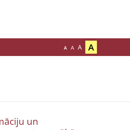
A
A
A
A
māciju un