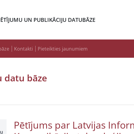
PĒTĪJUMU UN PUBLIKĀCIJU DATUBĀZE
bāze
Kontakti
Pieteikties jaunumiem
u datu bāze
Pētījums par Latvijas Infor
šu