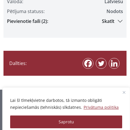
Valoda:
Latviešu
Pētījuma statuss:
Nodots
Pievienotie faili (2):
Skatīt
Dalīties:
Informācija pēdējo reizi atjaunota 06.08.2026
Lai šī tīmekļvietne darbotos, tā izmanto obligāti
nepieciešamās (tehniskās) sīkdatnes.
Privātuma politika
Privātuma politika
Saprotu
© 2026 - Pētījumu un publikāciju datubāze