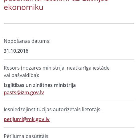
ekonomiku
Nodošanas datums:
31.10.2016
Resors (nozares ministrija, neatkarīga iestāde
vai pašvaldība):
Izglītības un zinātnes ministrija
pasts@izm.gov.lv
Iesniedzējinstitūcijas autorizētais lietotājs:
petijumi@mk.gov.lv
Pētījuma pasūtītājs: