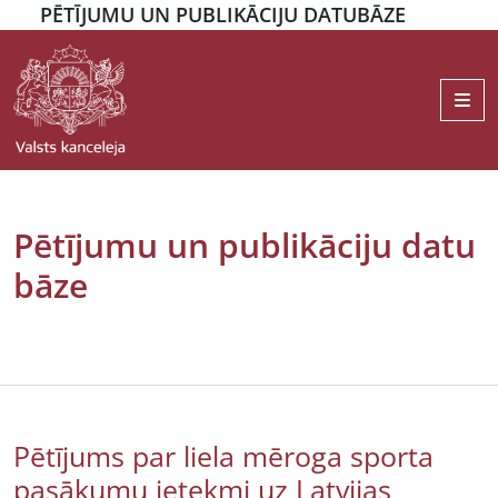
PĒTĪJUMU UN PUBLIKĀCIJU DATUBĀZE
Me
Pētījumu un publikāciju datu
bāze
Pētījums par liela mēroga sporta
pasākumu ietekmi uz Latvijas