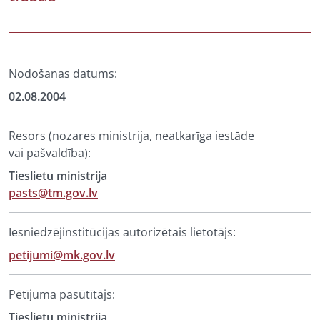
Nodošanas datums:
02.08.2004
Resors (nozares ministrija, neatkarīga iestāde
vai pašvaldība):
Tieslietu ministrija
pasts@tm.gov.lv
Iesniedzējinstitūcijas autorizētais lietotājs:
petijumi@mk.gov.lv
Pētījuma pasūtītājs:
Tieslietu ministrija