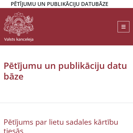
PĒTĪJUMU UN PUBLIKĀCIJU DATUBĀZE
Me
Pētījumu un publikāciju datu
bāze
Pētījums par lietu sadales kārtību
tiesās