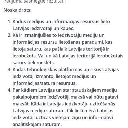
Pētījuma sasniegtie rezultāti:
Noskaidrots:
Kādus medijus un informācijas resursus lieto
Latvijas iedzīvotāji un kāpēc.
Kā ir izmainījušies to iedzīvotāju mediju un
informācijas resursu lietošanas paradumi, kas
lietoja saturu, kas pašlaik Latvijas teritorijā ir
ierobežots. Vai un kā Latvijas teritorijā ierobežotais
saturs tiek meklēts.
Kādas tehnoloģiskās platformas un rīkus Latvijas
iedzīvotāji izmanto, lietojot medijus un
informācijas/satura resursus.
Par kādiem Latvijas un starptautiskajiem mediju
pakalpojumiem iedzīvotāji maksā vai būtu gatavi
maksāt. Kāda ir Latvijas iedzīvotāju uzticēšanās
Latvijas mediju saturam. Cik lielā mērā Latvijas
iedzīvotāji uzticas vietējam ziņu un informatīvi
analītiskajam saturam.