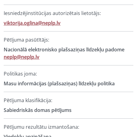
Iesniedzējinstitūcijas autorizētais lietotājs:
viktorija.oglina@neplp.lv
Pētījuma pasūtītājs:
Nacionālā elektronisko plašsaziņas līdzekļu padome
neplp@neplp.lv
Politikas joma:
Masu informācijas (plašsaziņas) līdzekļu politika
Pētījuma klasifikācija:
Sabiedriskās domas pētījums
Pētījumu rezultātu izmantošana:
Viedokļu apzināšana