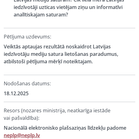
iedzīvotāji uzticas vietējam ziņu un informatīvi
analītiskajam saturam?
Pētījuma uzdevums:
Veiktās aptaujas rezultātā noskaidrot Latvijas
iedzīvotāju mediju satura lietošanas paradumus,
atbilstoši pētījuma mērķī noteiktajam.
Nodošanas datums:
18.12.2025
Resors (nozares ministrija, neatkarīga iestāde
vai pašvaldība):
Nacionālā elektronisko plašsaziņas līdzekļu padome
neplp@neplp.lv