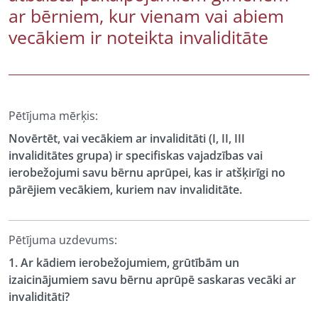
ar bērniem, kur vienam vai abiem
vecākiem ir noteikta invaliditāte
Pētījuma mērķis:
Novērtēt, vai vecākiem ar invaliditāti (I, II, III
invaliditātes grupa) ir specifiskas vajadzības vai
ierobežojumi savu bērnu aprūpei, kas ir atšķirīgi no
pārējiem vecākiem, kuriem nav invaliditāte.
Pētījuma uzdevums:
1. Ar kādiem ierobežojumiem, grūtībām un
izaicinājumiem savu bērnu aprūpē saskaras vecāki ar
invaliditāti?