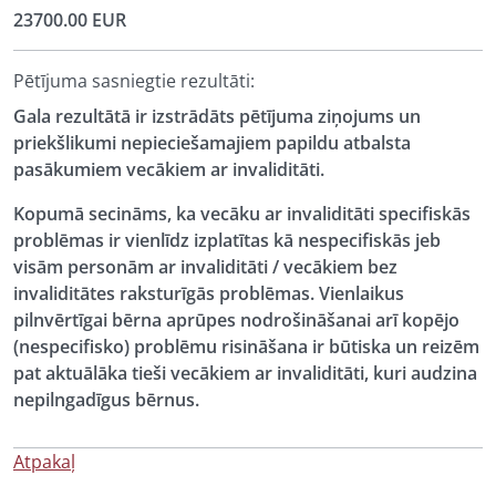
23700.00 EUR
Pētījuma sasniegtie rezultāti:
Gala rezultātā ir izstrādāts pētījuma ziņojums un
priekšlikumi nepieciešamajiem papildu atbalsta
pasākumiem vecākiem ar invaliditāti.
Kopumā secināms, ka vecāku ar invaliditāti specifiskās
problēmas ir vienlīdz izplatītas kā nespecifiskās jeb
visām personām ar invaliditāti / vecākiem bez
invaliditātes raksturīgās problēmas. Vienlaikus
pilnvērtīgai bērna aprūpes nodrošināšanai arī kopējo
(nespecifisko) problēmu risināšana ir būtiska un reizēm
pat aktuālāka tieši vecākiem ar invaliditāti, kuri audzina
nepilngadīgus bērnus.
Atpakaļ