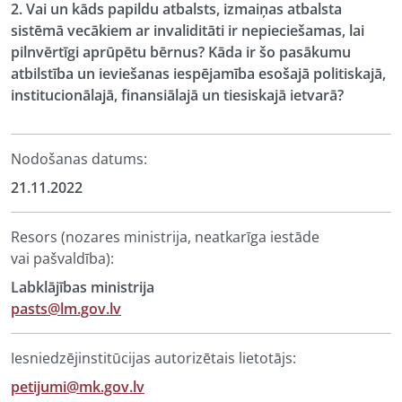
2. Vai un kāds papildu atbalsts, izmaiņas atbalsta
sistēmā vecākiem ar invaliditāti ir nepieciešamas, lai
pilnvērtīgi aprūpētu bērnus? Kāda ir šo pasākumu
atbilstība un ieviešanas iespējamība esošajā politiskajā,
institucionālajā, finansiālajā un tiesiskajā ietvarā?
Nodošanas datums:
21.11.2022
Resors (nozares ministrija, neatkarīga iestāde
vai pašvaldība):
Labklājības ministrija
pasts@lm.gov.lv
Iesniedzējinstitūcijas autorizētais lietotājs:
petijumi@mk.gov.lv