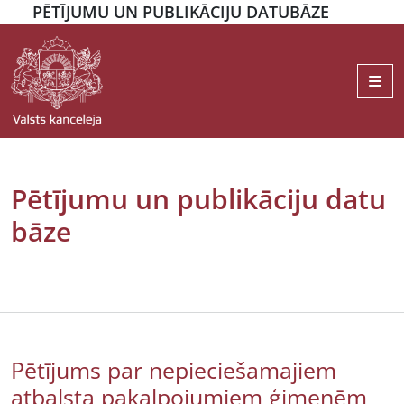
PĒTĪJUMU UN PUBLIKĀCIJU DATUBĀZE
Me
Pētījumu un publikāciju datu
bāze
Pētījums par nepieciešamajiem
atbalsta pakalpojumiem ģimenēm