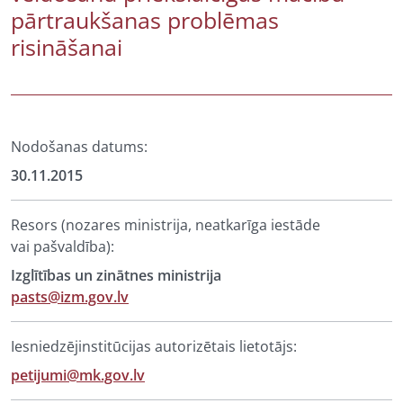
pārtraukšanas problēmas
risināšanai
Nodošanas datums:
30.11.2015
Resors (nozares ministrija, neatkarīga iestāde
vai pašvaldība):
Izglītības un zinātnes ministrija
pasts@izm.gov.lv
Iesniedzējinstitūcijas autorizētais lietotājs:
petijumi@mk.gov.lv