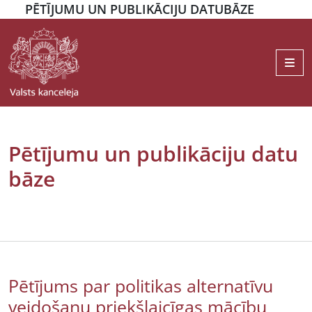
PĒTĪJUMU UN PUBLIKĀCIJU DATUBĀZE
Me
Pētījumu un publikāciju datu
bāze
Pētījums par politikas alternatīvu
veidošanu priekšlaicīgas mācību