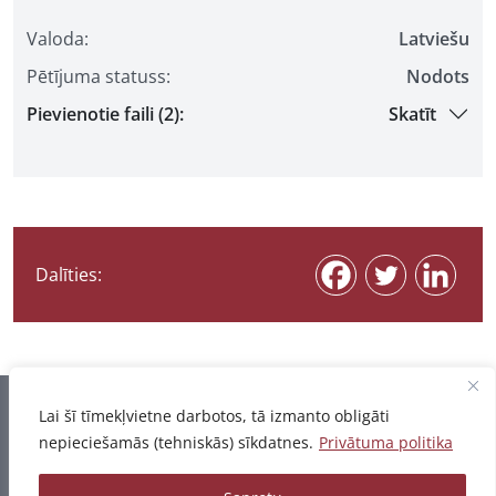
Valoda:
Latviešu
Pētījuma statuss:
Nodots
Pievienotie faili (2):
Skatīt
Dalīties:
Informācija pēdējo reizi atjaunota 03.08.2026
Lai šī tīmekļvietne darbotos, tā izmanto obligāti
nepieciešamās (tehniskās) sīkdatnes.
Privātuma politika
Privātuma politika