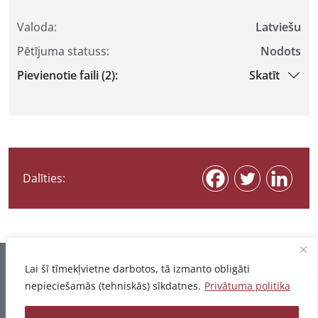
Valoda:
Latviešu
Pētījuma statuss:
Nodots
Pievienotie faili (2):
Skatīt
Dalīties:
Informācija pēdējo reizi atjaunota 06.08.2026
Lai šī tīmekļvietne darbotos, tā izmanto obligāti
nepieciešamās (tehniskās) sīkdatnes.
Privātuma politika
Privātuma politika