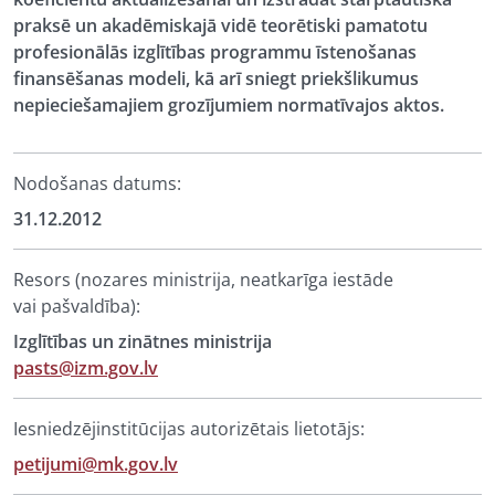
praksē un akadēmiskajā vidē teorētiski pamatotu
profesionālās izglītības programmu īstenošanas
finansēšanas modeli, kā arī sniegt priekšlikumus
nepieciešamajiem grozījumiem normatīvajos aktos.
Nodošanas datums:
31.12.2012
Resors (nozares ministrija, neatkarīga iestāde
vai pašvaldība):
Izglītības un zinātnes ministrija
pasts@izm.gov.lv
Iesniedzējinstitūcijas autorizētais lietotājs:
petijumi@mk.gov.lv