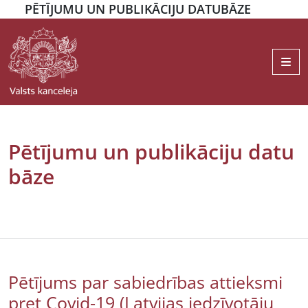
PĒTĪJUMU UN PUBLIKĀCIJU DATUBĀZE
Me
Pētījumu un publikāciju datu
bāze
Pētījums par sabiedrības attieksmi
pret Covid-19 (Latvijas iedzīvotāju