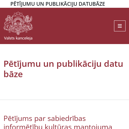
PĒTĪJUMU UN PUBLIKĀCIJU DATUBĀZE
Me
Pētījumu un publikāciju datu
bāze
Pētījums par sabiedrības
informētību kultūras mantojuma