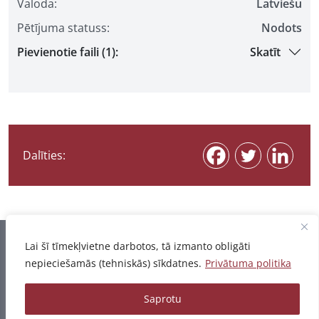
Valoda:
Latviešu
Pētījuma statuss:
Nodots
Pievienotie faili (1):
Skatīt
Dalīties:
Informācija pēdējo reizi atjaunota 07.08.2026
Lai šī tīmekļvietne darbotos, tā izmanto obligāti
nepieciešamās (tehniskās) sīkdatnes.
Privātuma politika
Privātuma politika
Saprotu
© 2026 - Pētījumu un publikāciju datubāze