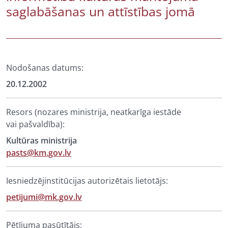
saglabāšanas un attīstības jomā
Nodošanas datums:
20.12.2002
Resors (nozares ministrija, neatkarīga iestāde
vai pašvaldība):
Kultūras ministrija
pasts@km.gov.lv
Iesniedzējinstitūcijas autorizētais lietotājs:
petijumi@mk.gov.lv
Pētījuma pasūtītājs: