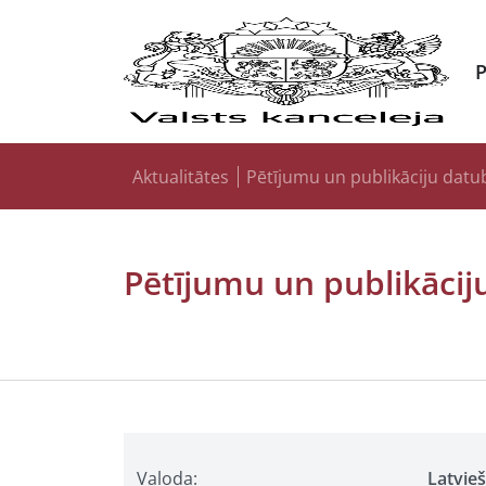
Aktualitātes
Pētījumu un publikāciju datu
Pētījumu un publikācij
Valoda:
Latvie