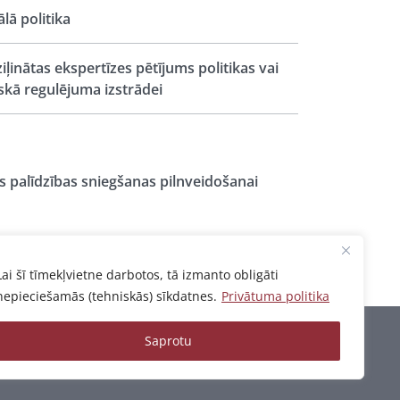
ālā politika
iļinātas ekspertīzes pētījums politikas vai
iskā regulējuma izstrādei
s palīdzības sniegšanas pilnveidošanai
Lai šī tīmekļvietne darbotos, tā izmanto obligāti
nepieciešamās (tehniskās) sīkdatnes.
Privātuma politika
Saprotu
Privātuma politika