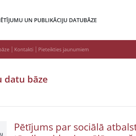
PĒTĪJUMU UN PUBLIKĀCIJU DATUBĀZE
bāze
Kontakti
Pieteikties jaunumiem
u datu bāze
Pētījums par sociālā atbal
šu