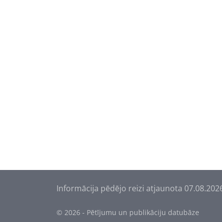
Informācija pēdējo reizi atjaunota 07.08.202
© 2026 - Pētījumu un publikāciju datubāze