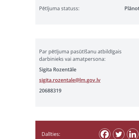
Pētījuma statuss:
Plāno
Par pētījuma pasūtīšanu atbildīgais
darbinieks vai amatpersona:
Sigita Rozentāle
sigita.rozentale@lm.gov.lv
20688319
Dalīties: