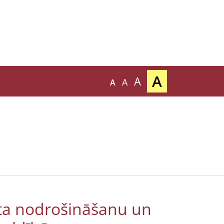
A
A
A
A
sta nodrošināšanu un