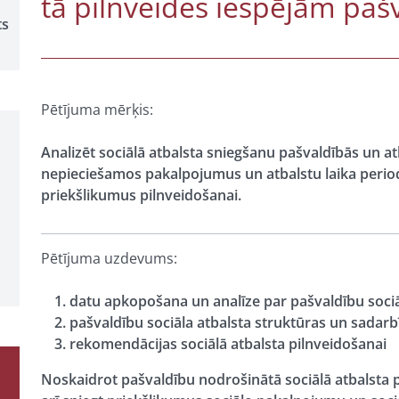
tā pilnveides iespējām paš
ts
Pētījuma mērķis:
Analizēt sociālā atbalsta sniegšanu pašvaldībās un 
nepieciešamos pakalpojumus un atbalstu laika period
priekšlikumus pilnveidošanai.
Pētījuma uzdevums:
datu apkopošana un analīze par pašvaldību sociā
pašvaldību sociāla atbalsta struktūras un sadarb
rekomendācijas sociālā atbalsta pilnveidošanai
Noskaidrot pašvaldību nodrošinātā sociālā atbalsta 