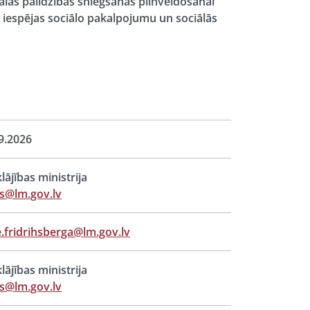
ālās palīdzības sniegšanas pilnveidošanai
as iespējas sociālo pakalpojumu un sociālās
9.2026
lājības ministrija
s@lm.gov.lv
.fridrihsberga@lm.gov.lv
lājības ministrija
s@lm.gov.lv