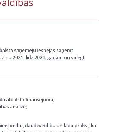
valdībās
atbalsta saņēmēju iespējas saņemt
ā no 2021. līdz 2024. gadam un sniegt
lā atbalsta finansējumu;
ības analīze;
pieejamību, daudzveidību un labo praksi, kā