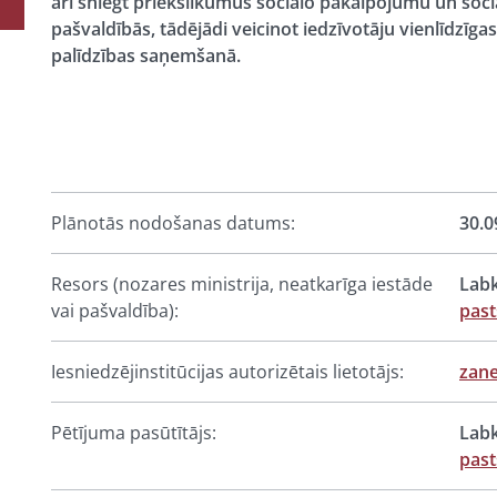
arī sniegt priekšlikumus sociālo pakalpojumu un soci
pašvaldībās, tādējādi veicinot iedzīvotāju vienlīdzīg
palīdzības saņemšanā.
Plānotās nodošanas datums:
30.0
Resors (nozares ministrija, neatkarīga iestāde
Labk
vai pašvaldība):
past
Iesniedzējinstitūcijas autorizētais lietotājs:
zane
Pētījuma pasūtītājs:
Labk
past