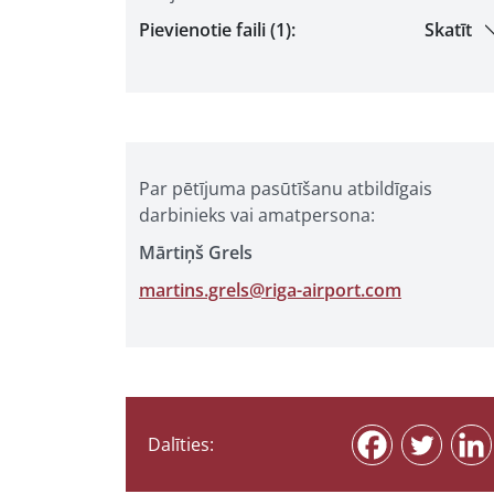
Pievienotie faili (1):
Skatīt
Par pētījuma pasūtīšanu atbildīgais
darbinieks vai amatpersona:
Mārtiņš Grels
martins.grels@riga-airport.com
Dalīties: