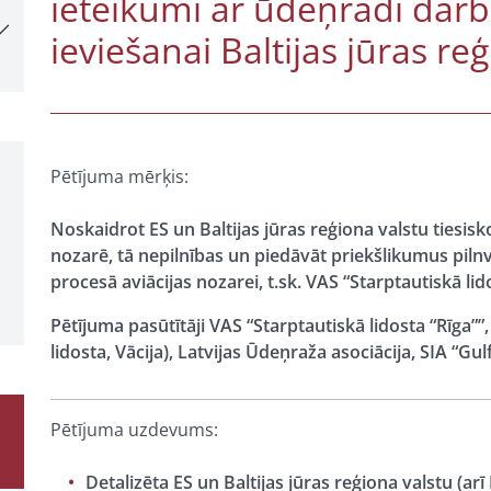
ieteikumi ar ūdeņradi darb
ieviešanai Baltijas jūras re
Pētījuma mērķis:
Noskaidrot ES un Baltijas jūras reģiona valstu tiesis
nozarē, tā nepilnības un piedāvāt priekšlikumus piln
procesā aviācijas nozarei, t.sk. VAS “Starptautiskā lido
Pētījuma pasūtītāji VAS “Starptautiskā lidosta “Rī
lidosta, Vācija), Latvijas Ūdeņraža asociācija, SIA “Gul
Pētījuma uzdevums:
Detalizēta ES un Baltijas jūras reģiona valstu (arī