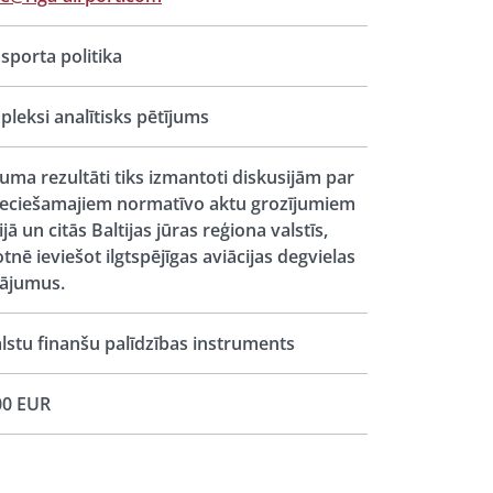
sporta politika
leksi analītisks pētījums
juma rezultāti tiks izmantoti diskusijām par
eciešamajiem normatīvo aktu grozījumiem
ijā un citās Baltijas jūras reģiona valstīs,
tnē ieviešot ilgtspējīgas aviācijas degvielas
nājumus.
lstu finanšu palīdzības instruments
00 EUR