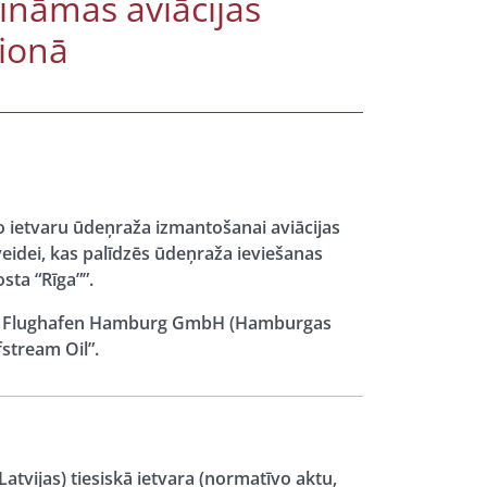
ināmas aviācijas
ģionā
ko ietvaru ūdeņraža izmantošanai aviācijas
veidei, kas palīdzēs ūdeņraža ieviešanas
sta “Rīga””.
ga””, Flughafen Hamburg GmbH (Hamburgas
fstream Oil”.
 Latvijas) tiesiskā ietvara (normatīvo aktu,