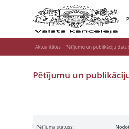
Aktualitātes
Pētījumu un publikāciju datu
Pētījumu un publikācij
Pētījuma statuss:
Nodo