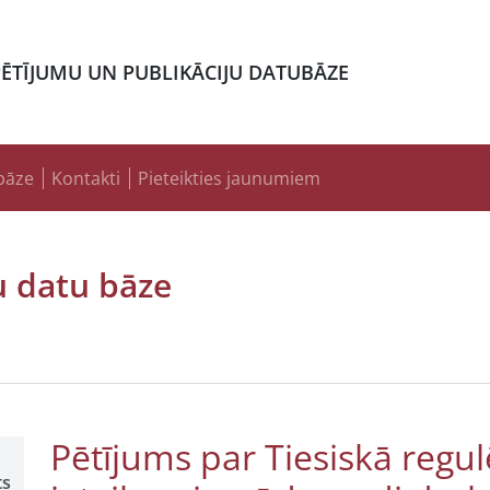
PĒTĪJUMU UN PUBLIKĀCIJU DATUBĀZE
bāze
Kontakti
Pieteikties jaunumiem
u datu bāze
Pētījums par Tiesiskā regu
ts