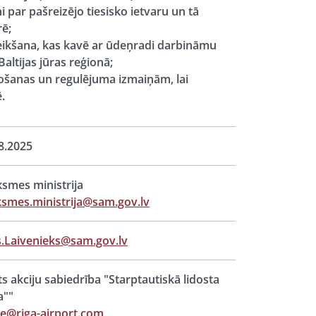
 par pašreizējo tiesisko ietvaru un tā
rē;
teikšana, kas kavē ar ūdeņradi darbināmu
altijas jūras reģionā;
ošanas un regulējuma izmaiņām, lai
.
8.2025
ksmes ministrija
ksmes.ministrija@sam.gov.lv
s.Laivenieks@sam.gov.lv
ts akciju sabiedrība "Starptautiskā lidosta
a""
ce@riga-airport.com