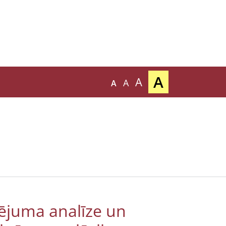
A
A
A
A
lējuma analīze un