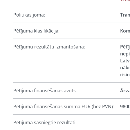
Politikas joma:
Tran
Pētījuma klasifikācija:
Komp
Pētījumu rezultātu izmantošana:
Pētī
nepi
Latv
nāko
risi
Pētījuma finansēšanas avots:
Ārva
Pētījuma finansēšanas summa EUR (bez PVN):
980
Pētījuma sasniegtie rezultāti: