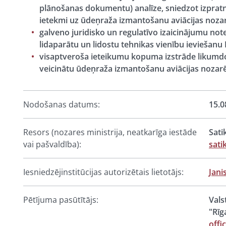
plānošanas dokumentu) analīze, sniedzot izpratni
ietekmi uz ūdeņraža izmantošanu aviācijas noza
galveno juridisko un regulatīvo izaicinājumu no
lidaparātu un lidostu tehnikas vienību ieviešanu B
visaptveroša ieteikumu kopuma izstrāde likumd
veicinātu ūdeņraža izmantošanu aviācijas nozarē
Nodošanas datums:
15.0
Resors (nozares ministrija, neatkarīga iestāde
Sati
vai pašvaldība):
sati
Iesniedzējinstitūcijas autorizētais lietotājs:
Jani
Pētījuma pasūtītājs:
Vals
"Rīg
offi