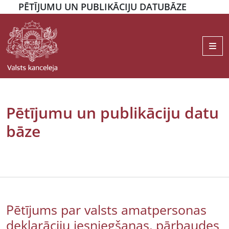
PĒTĪJUMU UN PUBLIKĀCIJU DATUBĀZE
Me
Pētījumu un publikāciju datu
bāze
Pētījums par valsts amatpersonas
deklarāciju iesniegšanas, pārbaudes