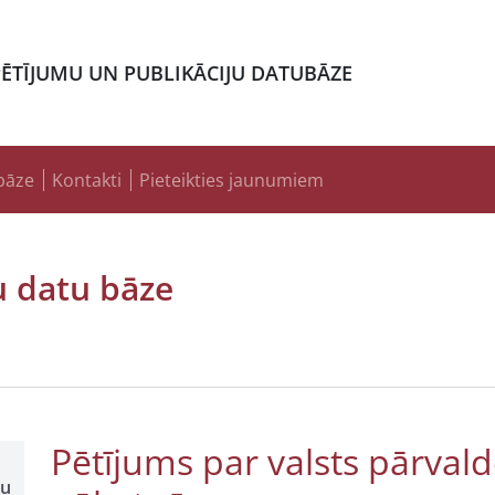
PĒTĪJUMU UN PUBLIKĀCIJU DATUBĀZE
bāze
Kontakti
Pieteikties jaunumiem
u datu bāze
Pētījums par valsts pārvald
šu