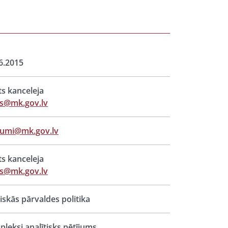
6.2015
ts kanceleja
ts@mk.gov.lv
jumi@mk.gov.lv
ts kanceleja
ts@mk.gov.lv
iskās pārvaldes politika
leksi analītisks pētījums