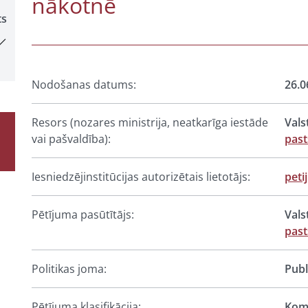
nākotnē
ts
Nodošanas datums:
26.0
Resors (nozares ministrija, neatkarīga iestāde
Vals
vai pašvaldība):
pas
Iesniedzējinstitūcijas autorizētais lietotājs:
peti
Pētījuma pasūtītājs:
Vals
pas
Politikas joma:
Publ
Pētījuma klasifikācija:
Komp