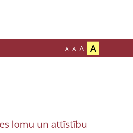
A
A
A
A
es lomu un attīstību