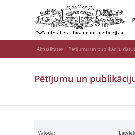
Aktualitātes
Pētījumu un publikāciju datu
Pētījumu un publikācij
Valoda:
Latvie